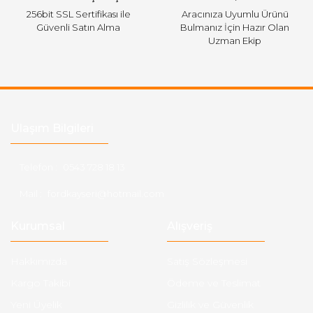
256bit SSL Sertifikası ile
Aracınıza Uyumlu Ürünü
Güvenli Satın Alma
Bulmanız İçin Hazır Olan
Uzman Ekip
Ulaşım Bilgileri
Telefon :
0543 728 18 13
Mail :
fordkayseri@hotmail.com
Kurumsal
Alışveriş
Hakkımızda
Satış Sözleşmesi
Kargo Takibi
Ödeme ve Teslimat
Yeni Üyelik
Gizlilik ve Güvenlik