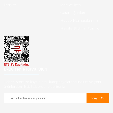
İletişim
İade ve İptal
Garanti Şartları
Hesap Numaralarımız
Havale Bildirim Formu
E-Bülten'e Kayıt Olun
Haber listemize kayıt olarak kampanyalardan,indirim ve yeni
ürünlerden ilk siz haberdar olabilirsiniz.
Kayıt Ol