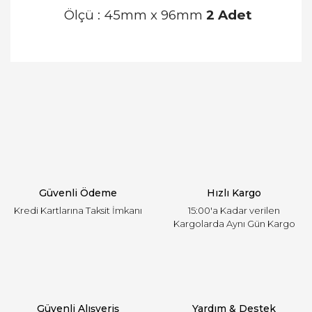
Ölçü : 45mm x 96mm
2 Adet
Bu ürünün fiyat bilgisi, resim, ürün açıklamalarında
ve diğer konularda yetersiz gördüğünüz noktaları
Bu ürüne ilk yorumu siz yapın!
öneri formunu kullanarak tarafımıza iletebilirsiniz.
Görüş ve önerileriniz için teşekkür ederiz.
Yorum Yaz
Ürün resmi kalitesiz, bozuk veya görüntülenemiyor.
Ürün açıklamasında eksik bilgiler bulunuyor.
Ürün bilgilerinde hatalar bulunuyor.
Ürün fiyatı diğer sitelerden daha pahalı.
Güvenli Ödeme
Hızlı Kargo
Bu ürüne benzer farklı alternatifler olmalı.
Kredi Kartlarına Taksit İmkanı
15:00'a Kadar verilen
Kargolarda Aynı Gün Kargo
Gönder
Güvenli Alışveriş
Yardım & Destek