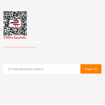
Havale Bildirim Formu
E-Bülten'e Kayıt Olun
Haber listemize kayıt olarak kampanyalardan,indirim ve yeni
ürünlerden ilk siz haberdar olabilirsiniz.
Kayıt Ol