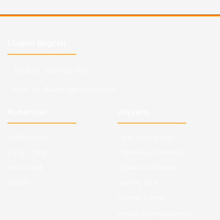
Ulaşım Bilgileri
Telefon :
0543 728 18 13
Mail :
fordkayseri@hotmail.com
Kurumsal
Alışveriş
Hakkımızda
Satış Sözleşmesi
Kargo Takibi
Ödeme ve Teslimat
Yeni Üyelik
Gizlilik ve Güvenlik
İletişim
İade ve İptal
Garanti Şartları
Hesap Numaralarımız