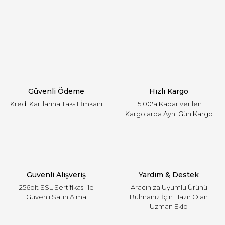
öneri formunu kullanarak tarafımıza iletebilirsiniz.
Görüş ve önerileriniz için teşekkür ederiz.
Yorum Yaz
Ürün resmi kalitesiz, bozuk veya görüntülenemiyor.
Ürün açıklamasında eksik bilgiler bulunuyor.
Ürün bilgilerinde hatalar bulunuyor.
Ürün fiyatı diğer sitelerden daha pahalı.
Güvenli Ödeme
Hızlı Kargo
Bu ürüne benzer farklı alternatifler olmalı.
Kredi Kartlarına Taksit İmkanı
15:00'a Kadar verilen
Kargolarda Aynı Gün Kargo
Gönder
Güvenli Alışveriş
Yardım & Destek
256bit SSL Sertifikası ile
Aracınıza Uyumlu Ürünü
Güvenli Satın Alma
Bulmanız İçin Hazır Olan
Uzman Ekip