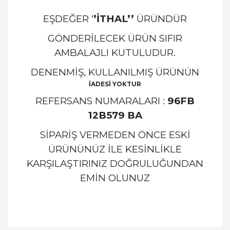
EŞDEĞER ‘
’İTHAL’’
ÜRÜNDÜR
GÖNDERİLECEK ÜRÜN SIFIR
AMBALAJLI KUTULUDUR.
DENENMİŞ, KULLANILMIŞ ÜRÜNÜN
İADESİ YOKTUR
REFERSANS NUMARALARI :
96FB
12B579 BA
SİPARİŞ VERMEDEN ÖNCE ESKİ
ÜRÜNÜNÜZ İLE KESİNLİKLE
KARŞILAŞTIRINIZ DOĞRULUĞUNDAN
EMİN OLUNUZ
Bu ürünün fiyat bilgisi, resim, ürün açıklamalarında
ve diğer konularda yetersiz gördüğünüz noktaları
Bu ürüne ilk yorumu siz yapın!