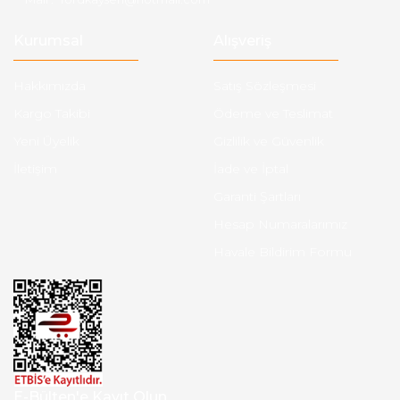
Kurumsal
Alışveriş
Hakkımızda
Satış Sözleşmesi
Kargo Takibi
Ödeme ve Teslimat
Yeni Üyelik
Gizlilik ve Güvenlik
İletişim
İade ve İptal
Garanti Şartları
Hesap Numaralarımız
Havale Bildirim Formu
E-Bülten'e Kayıt Olun