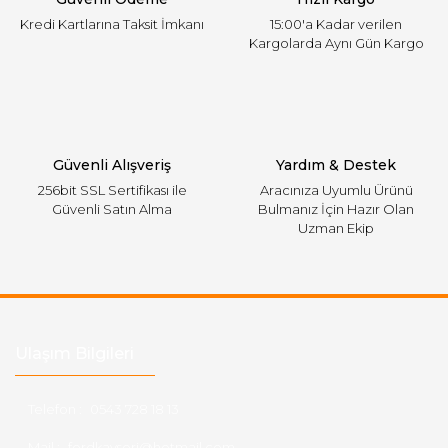
Kredi Kartlarına Taksit İmkanı
15:00'a Kadar verilen
Kargolarda Aynı Gün Kargo
Gönder
Güvenli Alışveriş
Yardım & Destek
256bit SSL Sertifikası ile
Aracınıza Uyumlu Ürünü
Güvenli Satın Alma
Bulmanız İçin Hazır Olan
Uzman Ekip
Ulaşım Bilgileri
Telefon :
0543 728 18 13
Mail :
fordkayseri@hotmail.com