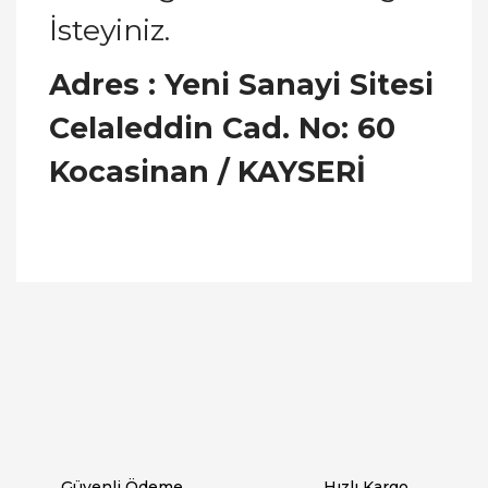
İsteyiniz.
Adres : Yeni Sanayi Sitesi
Celaleddin Cad. No: 60
Kocasinan / KAYSERİ
Bu ürünün fiyat bilgisi, resim, ürün açıklamalarında
ve diğer konularda yetersiz gördüğünüz noktaları
Bu ürüne ilk yorumu siz yapın!
öneri formunu kullanarak tarafımıza iletebilirsiniz.
Görüş ve önerileriniz için teşekkür ederiz.
Yorum Yaz
Ürün resmi kalitesiz, bozuk veya görüntülenemiyor.
Ürün açıklamasında eksik bilgiler bulunuyor.
Ürün bilgilerinde hatalar bulunuyor.
Ürün fiyatı diğer sitelerden daha pahalı.
Güvenli Ödeme
Hızlı Kargo
Bu ürüne benzer farklı alternatifler olmalı.