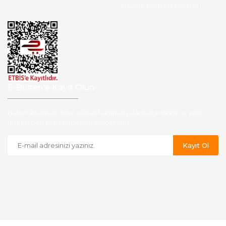
Havale Bildirim Formu
E-Bülten'e Kayıt Olun
Haber listemize kayıt olarak kampanyalardan,indirim ve yeni
ürünlerden ilk siz haberdar olabilirsiniz.
Kayıt Ol