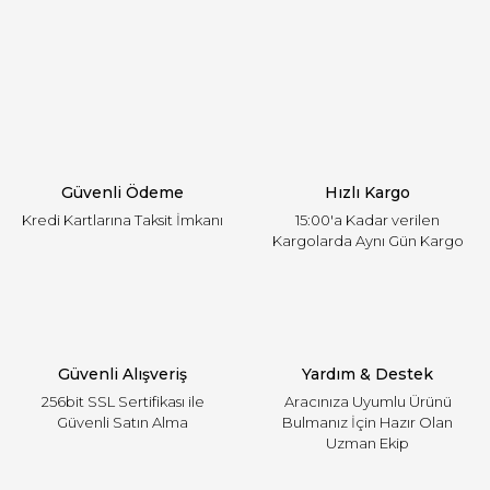
Görüş ve önerileriniz için teşekkür ederiz.
Yorum Yaz
Ürün resmi kalitesiz, bozuk veya görüntülenemiyor.
Ürün açıklamasında eksik bilgiler bulunuyor.
Ürün bilgilerinde hatalar bulunuyor.
Ürün fiyatı diğer sitelerden daha pahalı.
Güvenli Ödeme
Hızlı Kargo
Bu ürüne benzer farklı alternatifler olmalı.
Kredi Kartlarına Taksit İmkanı
15:00'a Kadar verilen
Kargolarda Aynı Gün Kargo
Gönder
Güvenli Alışveriş
Yardım & Destek
256bit SSL Sertifikası ile
Aracınıza Uyumlu Ürünü
Güvenli Satın Alma
Bulmanız İçin Hazır Olan
Uzman Ekip