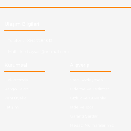
Ulaşım Bilgileri
Telefon :
0543 728 18 13
Mail :
fordkayseri@hotmail.com
Kurumsal
Alışveriş
Hakkımızda
Satış Sözleşmesi
Kargo Takibi
Ödeme ve Teslimat
Yeni Üyelik
Gizlilik ve Güvenlik
İletişim
İade ve İptal
Garanti Şartları
Hesap Numaralarımız