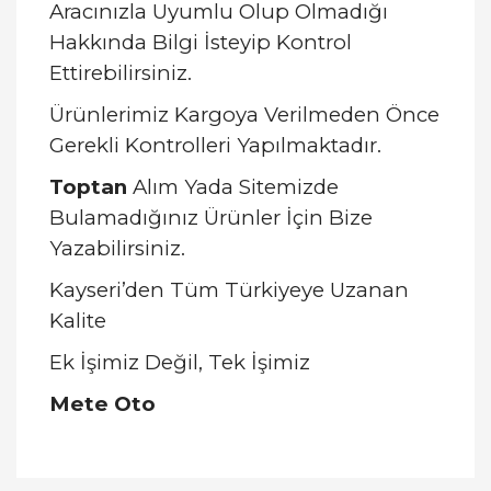
Aracınızla Uyumlu Olup Olmadığı
Hakkında Bilgi İsteyip Kontrol
Ettirebilirsiniz.
Ürünlerimiz Kargoya Verilmeden Önce
Gerekli Kontrolleri Yapılmaktadır.
Toptan
Alım Yada Sitemizde
Bulamadığınız Ürünler İçin Bize
Yazabilirsiniz.
Kayseri’den Tüm Türkiyeye Uzanan
Kalite
Ek İşimiz Değil, Tek İşimiz
Mete Oto
Bu ürünün fiyat bilgisi, resim, ürün açıklamalarında
ve diğer konularda yetersiz gördüğünüz noktaları
Bu ürüne ilk yorumu siz yapın!
öneri formunu kullanarak tarafımıza iletebilirsiniz.