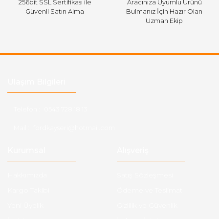
256bit SSL Sertifikası ile
Aracınıza Uyumlu Ürünü
Güvenli Satın Alma
Bulmanız İçin Hazır Olan
Uzman Ekip
Ulaşım Bilgileri
Telefon :
0543 728 18 13
Mail :
fordkayseri@hotmail.com
Kurumsal
Alışveriş
Hakkımızda
Satış Sözleşmesi
Kargo Takibi
Ödeme ve Teslimat
Yeni Üyelik
Gizlilik ve Güvenlik