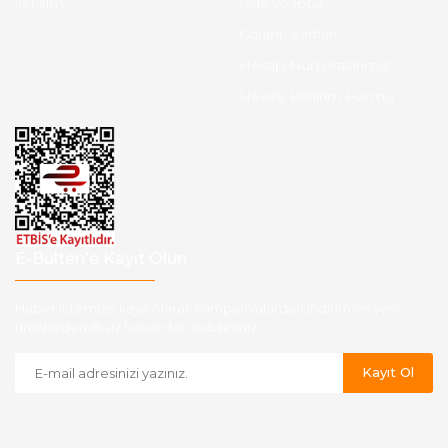
İletişim
İade ve İptal
Garanti Şartları
Hesap Numaralarımız
Havale Bildirim Formu
E-Bülten'e Kayıt Olun
Haber listemize kayıt olarak kampanyalardan,indirim ve yeni
ürünlerden ilk siz haberdar olabilirsiniz.
Kayıt Ol