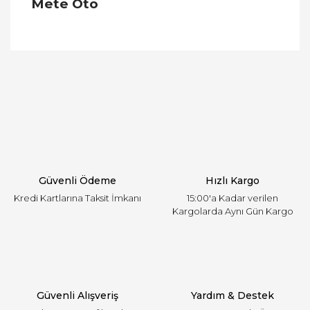
Mete Oto
Bu ürünün fiyat bilgisi, resim, ürün açıklamalarında
ve diğer konularda yetersiz gördüğünüz noktaları
Bu ürüne ilk yorumu siz yapın!
öneri formunu kullanarak tarafımıza iletebilirsiniz.
Görüş ve önerileriniz için teşekkür ederiz.
Yorum Yaz
Ürün resmi kalitesiz, bozuk veya görüntülenemiyor.
Ürün açıklamasında eksik bilgiler bulunuyor.
Ürün bilgilerinde hatalar bulunuyor.
Ürün fiyatı diğer sitelerden daha pahalı.
Güvenli Ödeme
Hızlı Kargo
Bu ürüne benzer farklı alternatifler olmalı.
Kredi Kartlarına Taksit İmkanı
15:00'a Kadar verilen
Kargolarda Aynı Gün Kargo
Gönder
Güvenli Alışveriş
Yardım & Destek