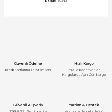
Delphi TC572
Bu ürünün fiyat bilgisi, resim, ürün açıklamalarında
ve diğer konularda yetersiz gördüğünüz noktaları
Bu ürüne ilk yorumu siz yapın!
öneri formunu kullanarak tarafımıza iletebilirsiniz.
Görüş ve önerileriniz için teşekkür ederiz.
Yorum Yaz
Ürün resmi kalitesiz, bozuk veya görüntülenemiyor.
Ürün açıklamasında eksik bilgiler bulunuyor.
Ürün bilgilerinde hatalar bulunuyor.
Ürün fiyatı diğer sitelerden daha pahalı.
Güvenli Ödeme
Hızlı Kargo
Bu ürüne benzer farklı alternatifler olmalı.
Kredi Kartlarına Taksit İmkanı
15:00'a Kadar verilen
Kargolarda Aynı Gün Kargo
Gönder
Güvenli Alışveriş
Yardım & Destek
256bit SSL Sertifikası ile
Aracınıza Uyumlu Ürünü