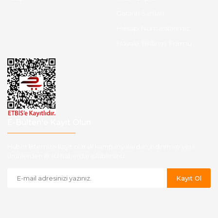
Garanti Şartları
Hesap Numaralarımız
Havale Bildirim Formu
E-Bülten'e Kayıt Olun
Haber listemize kayıt olarak kampanyalardan,indirim ve yeni
ürünlerden ilk siz haberdar olabilirsiniz.
Kayıt Ol