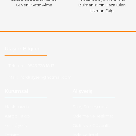
Güvenli Satın Alma
Bulmanız İçin Hazır Olan
Uzman Ekip
Ulaşım Bilgileri
Telefon :
0543 728 18 13
Mail :
fordkayseri@hotmail.com
Kurumsal
Alışveriş
Hakkımızda
Satış Sözleşmesi
Kargo Takibi
Ödeme ve Teslimat
Yeni Üyelik
Gizlilik ve Güvenlik
İletişim
İade ve İptal