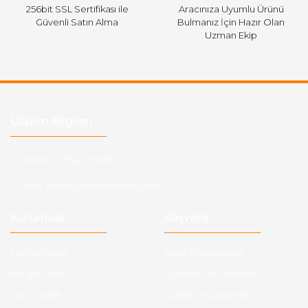
256bit SSL Sertifikası ile
Aracınıza Uyumlu Ürünü
Güvenli Satın Alma
Bulmanız İçin Hazır Olan
Uzman Ekip
Ulaşım Bilgileri
Telefon :
0543 728 18 13
Mail :
fordkayseri@hotmail.com
Kurumsal
Alışveriş
Hakkımızda
Satış Sözleşmesi
Kargo Takibi
Ödeme ve Teslimat
Yeni Üyelik
Gizlilik ve Güvenlik