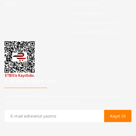
İletişim
İade ve İptal
Garanti Şartları
Hesap Numaralarımız
Havale Bildirim Formu
E-Bülten'e Kayıt Olun
Haber listemize kayıt olarak kampanyalardan,indirim ve yeni
ürünlerden ilk siz haberdar olabilirsiniz.
Kayıt Ol