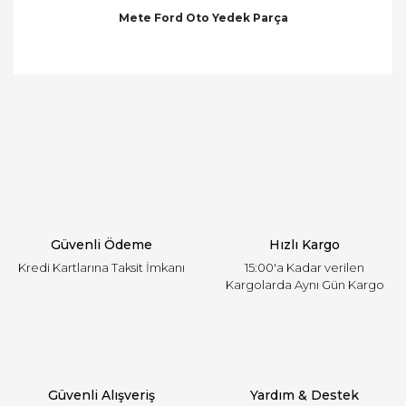
Mete Ford Oto Yedek Parça
Bu ürünün fiyat bilgisi, resim, ürün açıklamalarında
ve diğer konularda yetersiz gördüğünüz noktaları
Bu ürüne ilk yorumu siz yapın!
öneri formunu kullanarak tarafımıza iletebilirsiniz.
Görüş ve önerileriniz için teşekkür ederiz.
Yorum Yaz
Ürün resmi kalitesiz, bozuk veya görüntülenemiyor.
Ürün açıklamasında eksik bilgiler bulunuyor.
Ürün bilgilerinde hatalar bulunuyor.
Ürün fiyatı diğer sitelerden daha pahalı.
Güvenli Ödeme
Hızlı Kargo
Bu ürüne benzer farklı alternatifler olmalı.
Kredi Kartlarına Taksit İmkanı
15:00'a Kadar verilen
Kargolarda Aynı Gün Kargo
Gönder
Güvenli Alışveriş
Yardım & Destek