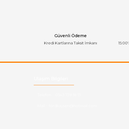
Ürün açıklamasında eksik bilgiler bulunuyor.
Ürün bilgilerinde hatalar bulunuyor.
Ürün fiyatı diğer sitelerden daha pahalı.
Bu ürüne benzer farklı alternatifler olmalı.
Güvenli Ödeme
Kredi Kartlarına Taksit İmkanı
15:00
Ulaşım Bilgileri
Telefon :
0543 728 18 13
Mail :
fordkayseri@hotmail.com