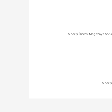
Sipariş Öncesi Mağazaya Soru 
Sipari
Bu ürünün fiyat bilgisi, resim, ürün açıklamal
Görüş ve önerileriniz için teşekkür ederiz.
Ürün resmi kalitesiz, bozuk veya görüntülen