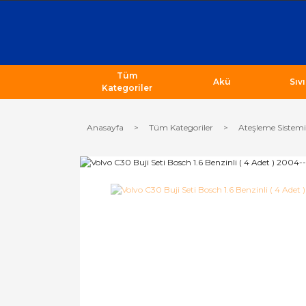
Tüm
Akü
Sıv
Kategoriler
Anasayfa
Tüm Kategoriler
Ateşleme Sistemi