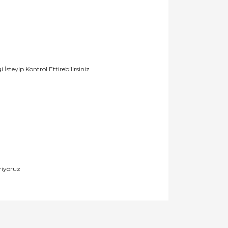
teyip Kontrol Ettirebilirsiniz
riyoruz
llanarak tarafımıza iletebilirsiniz.