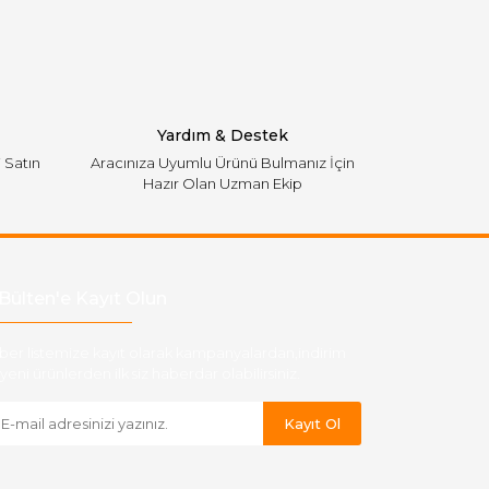
Yardım & Destek
i Satın
Aracınıza Uyumlu Ürünü Bulmanız İçin
Hazır Olan Uzman Ekip
Bülten'e Kayıt Olun
ber listemize kayıt olarak kampanyalardan,indirim
yeni ürünlerden ilk siz haberdar olabilirsiniz.
Kayıt Ol