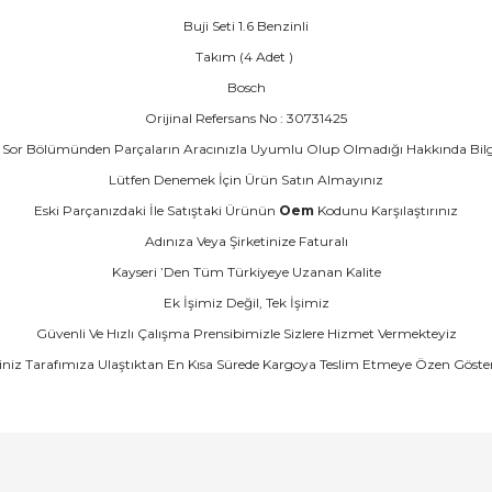
Buji Seti 1.6 Benzinli
Takım (4 Adet )
Bosch
Orijinal Refersans No : 30731425
Sor Bölümünden Parçaların Aracınızla Uyumlu Olup Olmadığı Hakkında Bilgi İs
Lütfen Denemek İçin Ürün Satın Almayınız
Eski Parçanızdaki İle Satıştaki Ürünün
Oem
Kodunu Karşılaştırınız
Adınıza Veya Şirketinize Faturalı
Kayseri ’Den Tüm Türkiyeye Uzanan Kalite
Ek İşimiz Değil, Tek İşimiz
Güvenli Ve Hızlı Çalışma Prensibimizle Sizlere Hizmet Vermekteyiz
şiniz Tarafımıza Ulaştıktan En Kısa Sürede Kargoya Teslim Etmeye Özen Göste
arında ve diğer konularda yetersiz gördüğünüz noktaları öneri formunu ku
Bu ürüne ilk yorumu siz yapın!
emiyor.