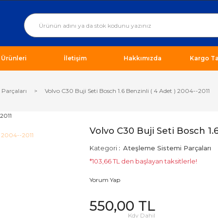
ı Ürünleri
İletişim
Hakkımızda
Kargo Ta
 Parçaları
Volvo C30 Buji Seti Bosch 1.6 Benzinli ( 4 Adet ) 2004--2011
Volvo C30 Buji Seti Bosch 1.6
Kategori
Ateşleme Sistemi Parçaları
*103,66 TL den başlayan taksitlerle!
Yorum Yap
550,00 TL
Kdv Dahil