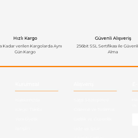
Yorum Yaz
Hızlı Kargo
Güvenli Alışveriş
'a Kadar verilen Kargolarda Aynı
256bit SSL Sertifikası ile Güvenl
Gün Kargo
Alma
Gönder
Kurumsal
Alışveriş
E-
Hakkımızda
Satış Sözleşmesi
Ha
ve 
Kargo Takibi
Ödeme ve Teslimat
Yeni Üyelik
Gizlilik ve Güvenlik
İletişim
İade ve İptal