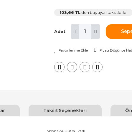
103,66 TL
den başlayan taksitlerle!
Sepe
Adet
Fiyatı Düşünce Hab
ar
Taksit Seçenekleri
Ön
Volvo C30 2004--2011