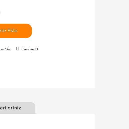
te Ekle
er Ver
Tavsiye Et
erileriniz