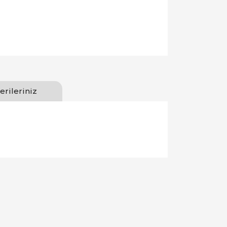
erileriniz
llanarak tarafımıza iletebilirsiniz.