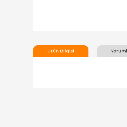
Ürün Bilgisi
Yoruml
Bu ürünün fiyat bilgisi, resim, ürün açıklamal
Görüş ve önerileriniz için teşekkür ederiz.
Ürün resmi kalitesiz, bozuk veya görüntülen
Ürün açıklamasında eksik bilgiler bulunuyor.
Ürün bilgilerinde hatalar bulunuyor.
Ürün fiyatı diğer sitelerden daha pahalı.