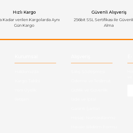
Hızlı Kargo
Güvenli Alışveriş
'a Kadar verilen Kargolarda Aynı
256bit SSL Sertifikası ile Güvenl
Gün Kargo
Alma
Gönder
Kurumsal
Alışveriş
E-
Hakkımızda
Satış Sözleşmesi
Ha
ve 
Kargo Takibi
Ödeme ve Teslimat
Yeni Üyelik
Gizlilik ve Güvenlik
İletişim
İade ve İptal
Garanti Şartları
Hesap Numaralarımız
Havale Bildirim Formu