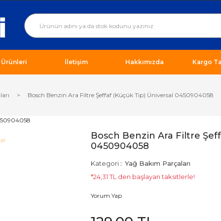
ı Ürünleri
İletişim
Hakkımızda
Kargo Ta
ları
Bosch Benzin Ara Filtre Şeffaf (Küçük Tip) Üniversal 0450904058
Bosch Benzin Ara Filtre Şeff
0450904058
Kategori
Yağ Bakım Parçaları
*24,31 TL den başlayan taksitlerle!
Yorum Yap