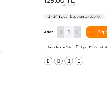
129,00 TL
Kdv Dahil
24,31 TL
den başlayan taksitlerle!
Sepe
Adet
Fiyatı Düşünce Hab