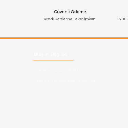
Bu ürüne benzer farklı alternatifler olmalı.
Güvenli Ödeme
Kredi Kartlarına Taksit İmkanı
15:00
Ulaşım Bilgileri
Telefon :
0543 728 18 13
Mail :
fordkayseri@hotmail.com