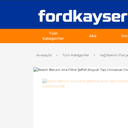
Tüm
Akü
Sıv
Kategoriler
Anasayfa
Tüm Kategoriler
Yağ Bakım Parça