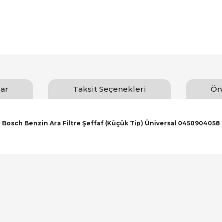
ar
Taksit Seçenekleri
Ön
Bosch Benzin Ara Filtre Şeffaf (Küçük Tip) Üniversal 0450904058
arında ve diğer konularda yetersiz gördüğünüz noktaları öneri formunu ku
Bu ürüne ilk yorumu siz yapın!
emiyor.
Yorum Yaz