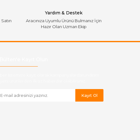
Yardım & Destek
i Satın
Aracınıza Uyumlu Ürünü Bulmanız İçin
Hazır Olan Uzman Ekip
Bülten'e Kayıt Olun
ber listemize kayıt olarak kampanyalardan,indirim
yeni ürünlerden ilk siz haberdar olabilirsiniz.
Kayıt Ol