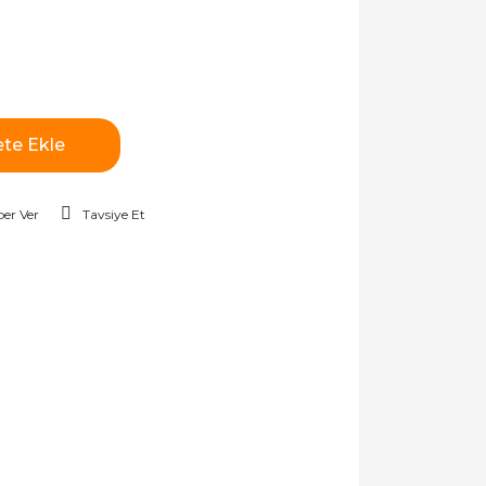
te Ekle
er Ver
Tavsiye Et