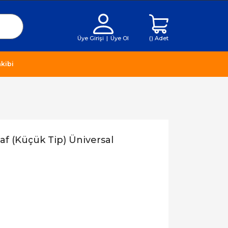
Üye Girişi
|
Üye Ol
(
) Adet
kibi
af (Küçük Tip) Üniversal