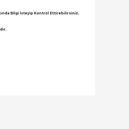
a Bilgi İsteyip Kontrol Ettirebilirsiniz.
dır.
llanarak tarafımıza iletebilirsiniz.