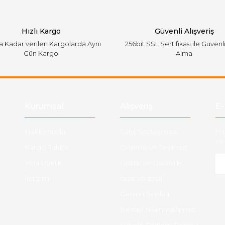
Hızlı Kargo
Güvenli Alışveriş
'a Kadar verilen Kargolarda Aynı
256bit SSL Sertifikası ile Güvenl
Gün Kargo
Alma
Gönder
Kurumsal
Alışveriş
E-
Hakkımızda
Satış Sözleşmesi
Ha
ve 
Kargo Takibi
Ödeme ve Teslimat
Yeni Üyelik
Gizlilik ve Güvenlik
İletişim
İade ve İptal
Garanti Şartları
Hesap Numaralarımız