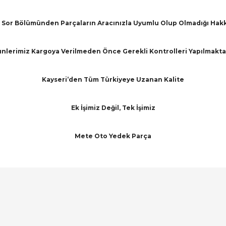
Sor Bölümünden Parçaların Aracınızla Uyumlu Olup Olmadığı Hakkınd
nlerimiz Kargoya Verilmeden Önce Gerekli Kontrolleri Yapılmakta
Kayseri’den Tüm Türkiyeye Uzanan Kalite
Ek İşimiz Değil, Tek İşimiz
Mete Oto Yedek Parça
arında ve diğer konularda yetersiz gördüğünüz noktaları öneri formunu ku
Bu ürüne ilk yorumu siz yapın!
emiyor.
Yorum Yaz