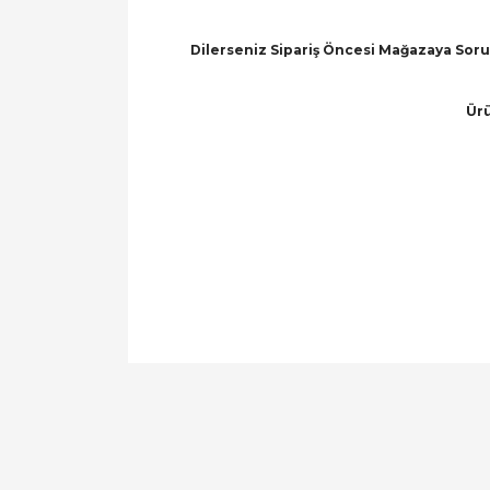
Dilerseniz Sipariş Öncesi Mağazaya Soru 
Ürü
Bu ürünün fiyat bilgisi, resim, ürün açıklamal
Görüş ve önerileriniz için teşekkür ederiz.
Ürün resmi kalitesiz, bozuk veya görüntülen
Ürün açıklamasında eksik bilgiler bulunuyor.
Ürün bilgilerinde hatalar bulunuyor.