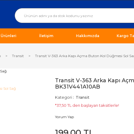
ı Ürünleri
İletişim
Hakkımızda
Kargo Ta
ı
Transit
Transit V-363 Arka Kapı Açma Buton Kol Düğmesi Sol 
Transit V-363 Arka Kapı Aç
BK31V441A10AB
Kategori
Transit
*37,50 TL den başlayan taksitlerle!
Yorum Yap
199,00 TL