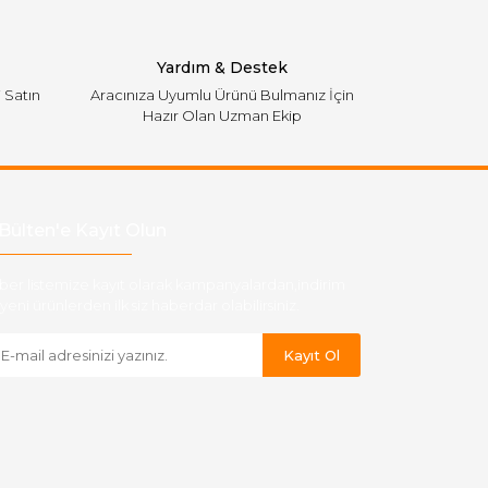
Yardım & Destek
i Satın
Aracınıza Uyumlu Ürünü Bulmanız İçin
Hazır Olan Uzman Ekip
Bülten'e Kayıt Olun
ber listemize kayıt olarak kampanyalardan,indirim
yeni ürünlerden ilk siz haberdar olabilirsiniz.
Kayıt Ol