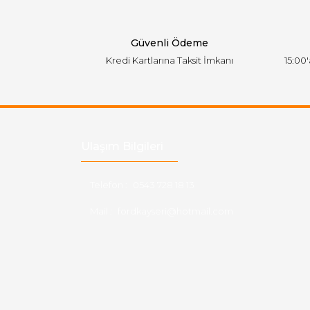
Ürün fiyatı diğer sitelerden daha pahalı.
Bu ürüne benzer farklı alternatifler olmalı.
Güvenli Ödeme
Kredi Kartlarına Taksit İmkanı
15:00
Ulaşım Bilgileri
Telefon :
0543 728 18 13
Mail :
fordkayseri@hotmail.com