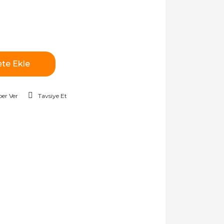
te Ekle
er Ver
Tavsiye Et