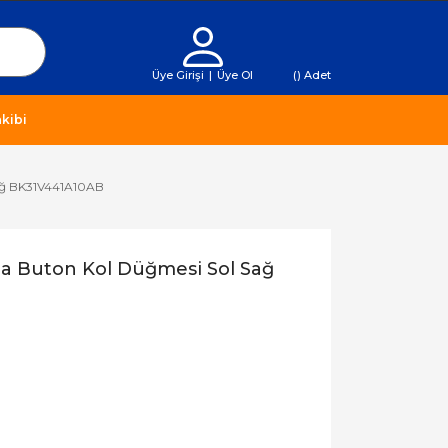
Üye Girişi
|
Üye Ol
(
) Adet
kibi
Sağ BK31V441A10AB
ma Buton Kol Düğmesi Sol Sağ