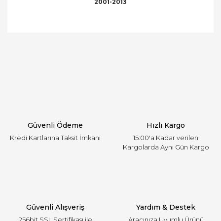
2001-2013
Bu ürünün fiyat bilgisi, resim, ürün açıklamalarında
ve diğer konularda yetersiz gördüğünüz noktaları
Bu ürüne ilk yorumu siz yapın!
öneri formunu kullanarak tarafımıza iletebilirsiniz.
Görüş ve önerileriniz için teşekkür ederiz.
Yorum Yaz
Ürün resmi kalitesiz, bozuk veya görüntülenemiyor.
Ürün açıklamasında eksik bilgiler bulunuyor.
Ürün bilgilerinde hatalar bulunuyor.
Ürün fiyatı diğer sitelerden daha pahalı.
Güvenli Ödeme
Hızlı Kargo
Bu ürüne benzer farklı alternatifler olmalı.
Kredi Kartlarına Taksit İmkanı
15:00'a Kadar verilen
Kargolarda Aynı Gün Kargo
Gönder
Güvenli Alışveriş
Yardım & Destek
256bit SSL Sertifikası ile
Aracınıza Uyumlu Ürünü