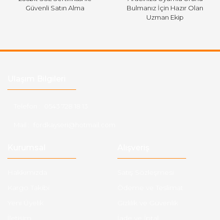
Güvenli Satın Alma
Bulmanız İçin Hazır Olan
Uzman Ekip
Ulaşım Bilgileri
Telefon :
0543 728 18 13
Mail :
fordkayseri@hotmail.com
Kurumsal
Alışveriş
Hakkımızda
Satış Sözleşmesi
Kargo Takibi
Ödeme ve Teslimat
Yeni Üyelik
Gizlilik ve Güvenlik
İletişim
İade ve İptal