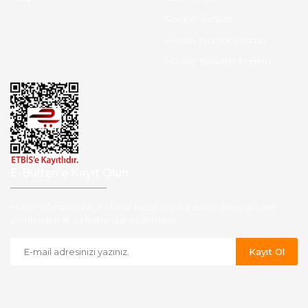
Garanti Şartları
Hesap Numaralarımız
Havale Bildirim Formu
E-Bülten'e Kayıt Olun
Haber listemize kayıt olarak kampanyalardan,indirim ve yeni
ürünlerden ilk siz haberdar olabilirsiniz.
Kayıt Ol