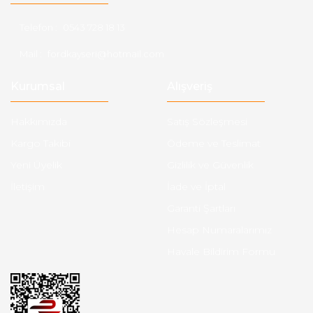
Telefon :
0543 728 18 13
Mail :
fordkayseri@hotmail.com
Kurumsal
Alışveriş
Hakkımızda
Satış Sözleşmesi
Kargo Takibi
Ödeme ve Teslimat
Yeni Üyelik
Gizlilik ve Güvenlik
İletişim
İade ve İptal
Garanti Şartları
Hesap Numaralarımız
Havale Bildirim Formu