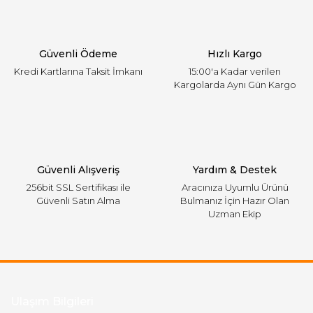
Ürün bilgilerinde hatalar bulunuyor.
Ürün fiyatı diğer sitelerden daha pahalı.
Güvenli Ödeme
Hızlı Kargo
Bu ürüne benzer farklı alternatifler olmalı.
Kredi Kartlarına Taksit İmkanı
15:00'a Kadar verilen
Kargolarda Aynı Gün Kargo
Gönder
Güvenli Alışveriş
Yardım & Destek
256bit SSL Sertifikası ile
Aracınıza Uyumlu Ürünü
Güvenli Satın Alma
Bulmanız İçin Hazır Olan
Uzman Ekip
Ulaşım Bilgileri