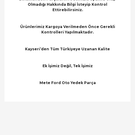
Olmadığı Hakkında Bilgi İsteyip Kontrol
Ettirebilirsiniz.
Ürünlerimiz Kargoya Verilmeden Önce Gerekli
Kontrolleri Yapılmaktadır.
Kayseri’den Tüm Türkiyeye Uzanan Kalite
Ek İşimiz Değil, Tek İşimiz
Mete Ford Oto Yedek Parça
Bu ürünün fiyat bilgisi, resim, ürün açıklamalarında
ve diğer konularda yetersiz gördüğünüz noktaları
Bu ürüne ilk yorumu siz yapın!
öneri formunu kullanarak tarafımıza iletebilirsiniz.
Görüş ve önerileriniz için teşekkür ederiz.
Yorum Yaz
Ürün resmi kalitesiz, bozuk veya görüntülenemiyor.
Ürün açıklamasında eksik bilgiler bulunuyor.