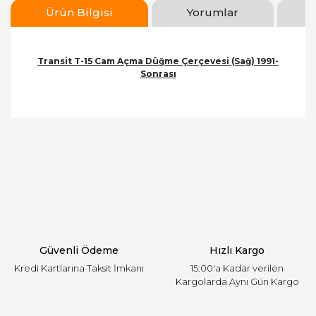
Ürün Bilgisi
Yorumlar
Transit T-15 Cam Açma Düğme Çerçevesi (Sağ) 1991-
Sonrası
Bu ürünün fiyat bilgisi, resim, ürün açıklamalarında
ve diğer konularda yetersiz gördüğünüz noktaları
Bu ürüne ilk yorumu siz yapın!
öneri formunu kullanarak tarafımıza iletebilirsiniz.
Görüş ve önerileriniz için teşekkür ederiz.
Yorum Yaz
Ürün resmi kalitesiz, bozuk veya görüntülenemiyor.
Ürün açıklamasında eksik bilgiler bulunuyor.
Ürün bilgilerinde hatalar bulunuyor.
Ürün fiyatı diğer sitelerden daha pahalı.
Güvenli Ödeme
Hızlı Kargo
Bu ürüne benzer farklı alternatifler olmalı.
Kredi Kartlarına Taksit İmkanı
15:00'a Kadar verilen
Kargolarda Aynı Gün Kargo