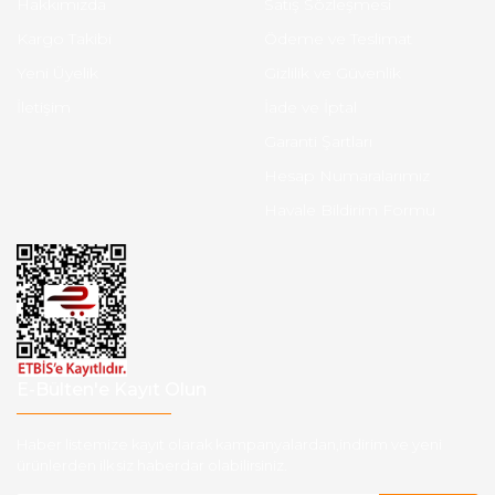
Hakkımızda
Satış Sözleşmesi
Kargo Takibi
Ödeme ve Teslimat
Yeni Üyelik
Gizlilik ve Güvenlik
İletişim
İade ve İptal
Garanti Şartları
Hesap Numaralarımız
Havale Bildirim Formu
E-Bülten'e Kayıt Olun
Haber listemize kayıt olarak kampanyalardan,indirim ve yeni
ürünlerden ilk siz haberdar olabilirsiniz.