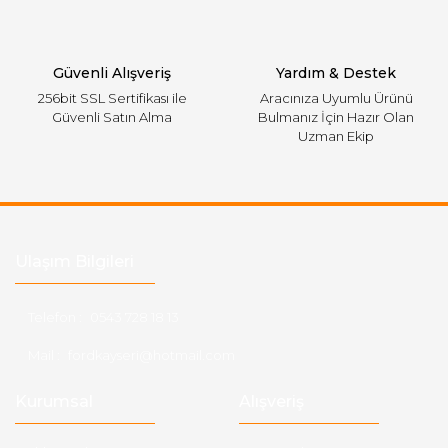
Gönder
Güvenli Alışveriş
Yardım & Destek
256bit SSL Sertifikası ile
Aracınıza Uyumlu Ürünü
Güvenli Satın Alma
Bulmanız İçin Hazır Olan
Uzman Ekip
Ulaşım Bilgileri
Telefon :
0543 728 18 13
Mail :
fordkayseri@hotmail.com
Kurumsal
Alışveriş