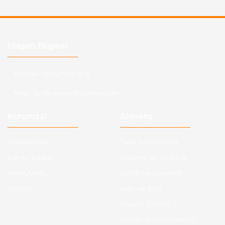
Ulaşım Bilgileri
Telefon :
0543 728 18 13
Mail :
fordkayseri@hotmail.com
Kurumsal
Alışveriş
Hakkımızda
Satış Sözleşmesi
Kargo Takibi
Ödeme ve Teslimat
Yeni Üyelik
Gizlilik ve Güvenlik
İletişim
İade ve İptal
Garanti Şartları
Hesap Numaralarımız