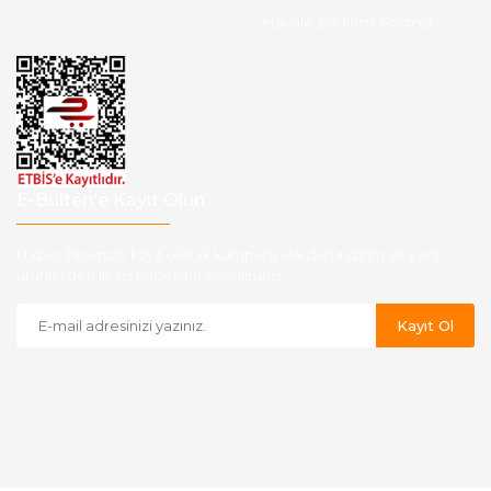
Havale Bildirim Formu
E-Bülten'e Kayıt Olun
Haber listemize kayıt olarak kampanyalardan,indirim ve yeni
ürünlerden ilk siz haberdar olabilirsiniz.
Kayıt Ol