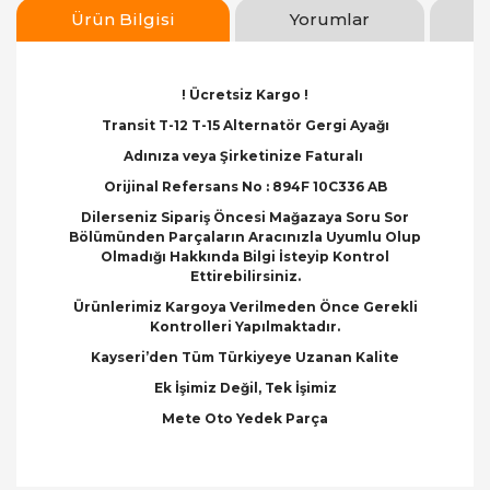
Ürün Bilgisi
Yorumlar
! Ücretsiz Kargo !
Transit T-12 T-15 Alternatör Gergi Ayağı
Adınıza veya Şirketinize Faturalı
Orijinal Refersans No : 894F 10C336 AB
Dilerseniz Sipariş Öncesi Mağazaya Soru Sor
Bölümünden Parçaların Aracınızla Uyumlu Olup
Olmadığı Hakkında Bilgi İsteyip Kontrol
Ettirebilirsiniz.
Ürünlerimiz Kargoya Verilmeden Önce Gerekli
Kontrolleri Yapılmaktadır.
Kayseri’den Tüm Türkiyeye Uzanan Kalite
Ek İşimiz Değil, Tek İşimiz
Mete Oto Yedek Parça
Bu ürünün fiyat bilgisi, resim, ürün açıklamalarında
ve diğer konularda yetersiz gördüğünüz noktaları
Bu ürüne ilk yorumu siz yapın!