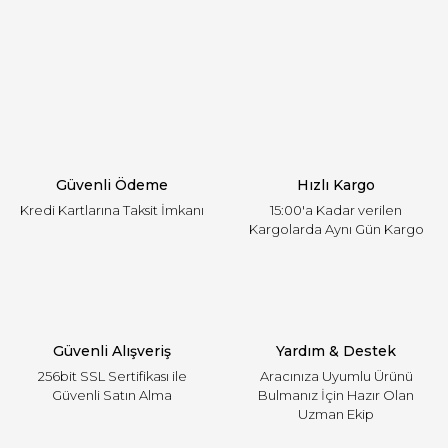
öneri formunu kullanarak tarafımıza iletebilirsiniz.
Görüş ve önerileriniz için teşekkür ederiz.
Yorum Yaz
Ürün resmi kalitesiz, bozuk veya görüntülenemiyor.
Ürün açıklamasında eksik bilgiler bulunuyor.
Ürün bilgilerinde hatalar bulunuyor.
Ürün fiyatı diğer sitelerden daha pahalı.
Güvenli Ödeme
Hızlı Kargo
Bu ürüne benzer farklı alternatifler olmalı.
Kredi Kartlarına Taksit İmkanı
15:00'a Kadar verilen
Kargolarda Aynı Gün Kargo
Gönder
Güvenli Alışveriş
Yardım & Destek
256bit SSL Sertifikası ile
Aracınıza Uyumlu Ürünü
Güvenli Satın Alma
Bulmanız İçin Hazır Olan
Uzman Ekip