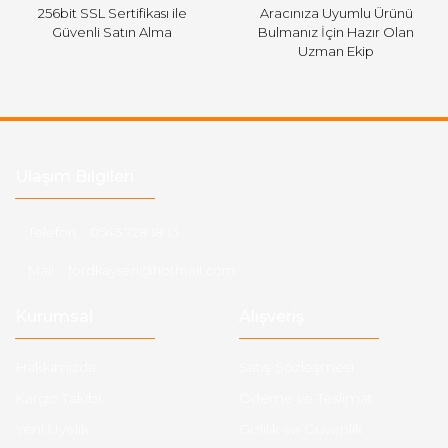
256bit SSL Sertifikası ile
Aracınıza Uyumlu Ürünü
Güvenli Satın Alma
Bulmanız İçin Hazır Olan
Uzman Ekip
Ulaşım Bilgileri
Telefon :
0543 728 18 13
Mail :
fordkayseri@hotmail.com
Kurumsal
Alışveriş
Hakkımızda
Satış Sözleşmesi
Kargo Takibi
Ödeme ve Teslimat
Yeni Üyelik
Gizlilik ve Güvenlik