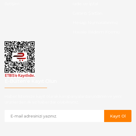
İletişim
İade ve İptal
Garanti Şartları
Hesap Numaralarımız
Havale Bildirim Formu
E-Bülten'e Kayıt Olun
Haber listemize kayıt olarak kampanyalardan,indirim ve yeni
ürünlerden ilk siz haberdar olabilirsiniz.
Kayıt Ol