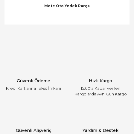
Mete Oto Yedek Parça
Bu ürünün fiyat bilgisi, resim, ürün açıklamalarında
ve diğer konularda yetersiz gördüğünüz noktaları
Bu ürüne ilk yorumu siz yapın!
öneri formunu kullanarak tarafımıza iletebilirsiniz.
Görüş ve önerileriniz için teşekkür ederiz.
Yorum Yaz
Ürün resmi kalitesiz, bozuk veya görüntülenemiyor.
Ürün açıklamasında eksik bilgiler bulunuyor.
Ürün bilgilerinde hatalar bulunuyor.
Ürün fiyatı diğer sitelerden daha pahalı.
Güvenli Ödeme
Hızlı Kargo
Bu ürüne benzer farklı alternatifler olmalı.
Kredi Kartlarına Taksit İmkanı
15:00'a Kadar verilen
Kargolarda Aynı Gün Kargo
Gönder
Güvenli Alışveriş
Yardım & Destek