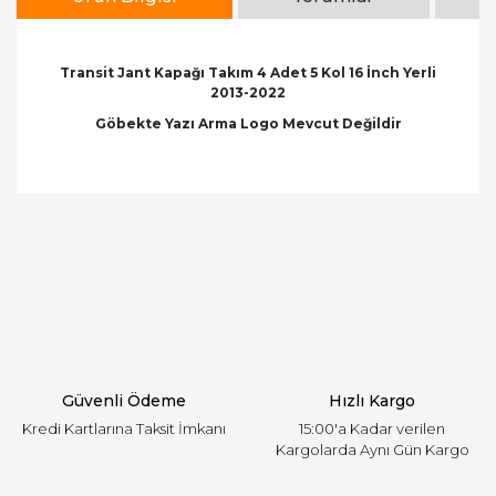
Transit Jant Kapağı Takım 4 Adet 5 Kol 16 İnch Yerli
2013-2022
Göbekte Yazı Arma Logo Mevcut Değildir
Bu ürünün fiyat bilgisi, resim, ürün açıklamalarında
ve diğer konularda yetersiz gördüğünüz noktaları
Bu ürüne ilk yorumu siz yapın!
öneri formunu kullanarak tarafımıza iletebilirsiniz.
Görüş ve önerileriniz için teşekkür ederiz.
Yorum Yaz
Ürün resmi kalitesiz, bozuk veya görüntülenemiyor.
Ürün açıklamasında eksik bilgiler bulunuyor.
Ürün bilgilerinde hatalar bulunuyor.
Ürün fiyatı diğer sitelerden daha pahalı.
Güvenli Ödeme
Hızlı Kargo
Bu ürüne benzer farklı alternatifler olmalı.
Kredi Kartlarına Taksit İmkanı
15:00'a Kadar verilen
Kargolarda Aynı Gün Kargo