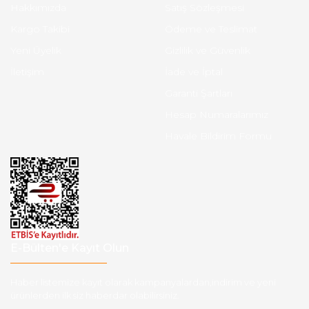
Hakkımızda
Satış Sözleşmesi
Kargo Takibi
Ödeme ve Teslimat
Yeni Üyelik
Gizlilik ve Güvenlik
İletişim
İade ve İptal
Garanti Şartları
Hesap Numaralarımız
Havale Bildirim Formu
E-Bülten'e Kayıt Olun
Haber listemize kayıt olarak kampanyalardan,indirim ve yeni
ürünlerden ilk siz haberdar olabilirsiniz.