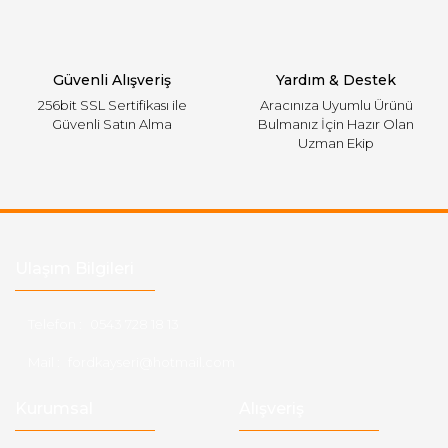
Gönder
Güvenli Alışveriş
Yardım & Destek
256bit SSL Sertifikası ile
Aracınıza Uyumlu Ürünü
Güvenli Satın Alma
Bulmanız İçin Hazır Olan
Uzman Ekip
Ulaşım Bilgileri
Telefon :
0543 728 18 13
Mail :
fordkayseri@hotmail.com
Kurumsal
Alışveriş