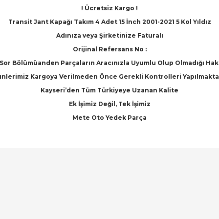
! Ücretsiz Kargo !
Transit Jant Kapağı Takım 4 Adet 15 İnch 2001-2021 5 Kol Yıldız
Adınıza veya Şirketinize Faturalı
Orijinal Refersans No :
Sor Bölümüanden Parçaların Aracınızla Uyumlu Olup Olmadığı Hakkınd
nlerimiz Kargoya Verilmeden Önce Gerekli Kontrolleri Yapılmakta
Kayseri’den Tüm Türkiyeye Uzanan Kalite
Ek İşimiz Değil, Tek İşimiz
Mete Oto Yedek Parça
arında ve diğer konularda yetersiz gördüğünüz noktaları öneri formunu ku
Bu ürüne ilk yorumu siz yapın!
emiyor.
Yorum Yaz