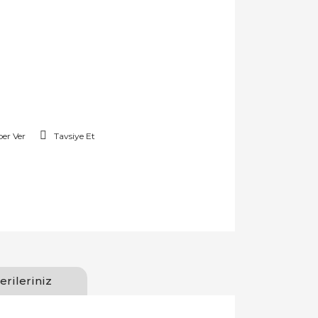
er Ver
Tavsiye Et
erileriniz