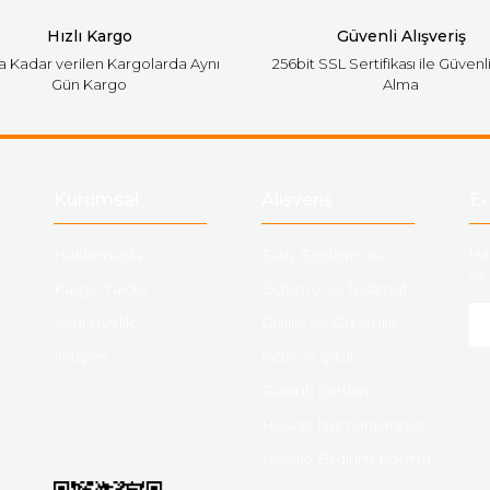
Hızlı Kargo
Güvenli Alışveriş
'a Kadar verilen Kargolarda Aynı
256bit SSL Sertifikası ile Güvenl
Gün Kargo
Alma
Gönder
Kurumsal
Alışveriş
E-
Hakkımızda
Satış Sözleşmesi
Ha
ve 
Kargo Takibi
Ödeme ve Teslimat
Yeni Üyelik
Gizlilik ve Güvenlik
İletişim
İade ve İptal
Garanti Şartları
Hesap Numaralarımız
Havale Bildirim Formu