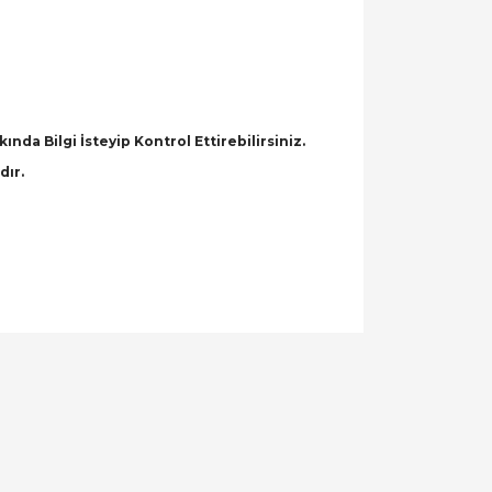
a Bilgi İsteyip Kontrol Ettirebilirsiniz.
dır.
llanarak tarafımıza iletebilirsiniz.