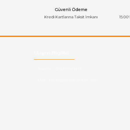
Bu ürüne benzer farklı alternatifler olmalı.
Güvenli Ödeme
Kredi Kartlarına Taksit İmkanı
15:00
Ulaşım Bilgileri
Telefon :
0543 728 18 13
Mail :
fordkayseri@hotmail.com