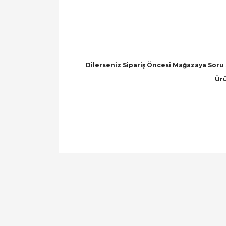
Dilerseniz Sipariş Öncesi Mağazaya Soru 
Ürü
Bu ürünün fiyat bilgisi, resim, ürün açıklamal
Görüş ve önerileriniz için teşekkür ederiz.
Ürün resmi kalitesiz, bozuk veya görüntülen
Ürün açıklamasında eksik bilgiler bulunuyor.
Ürün bilgilerinde hatalar bulunuyor.
Ürün fiyatı diğer sitelerden daha pahalı.