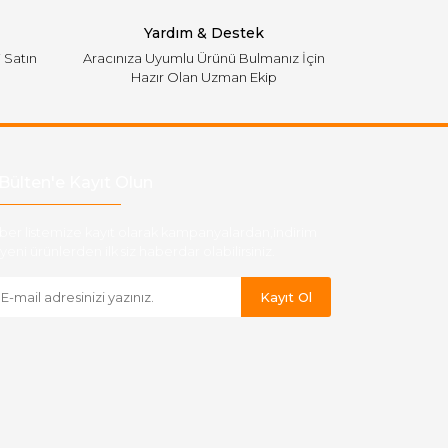
Yardım & Destek
i Satın
Aracınıza Uyumlu Ürünü Bulmanız İçin
Hazır Olan Uzman Ekip
Bülten'e Kayıt Olun
ber listemize kayıt olarak kampanyalardan,indirim
yeni ürünlerden ilk siz haberdar olabilirsiniz.
Kayıt Ol