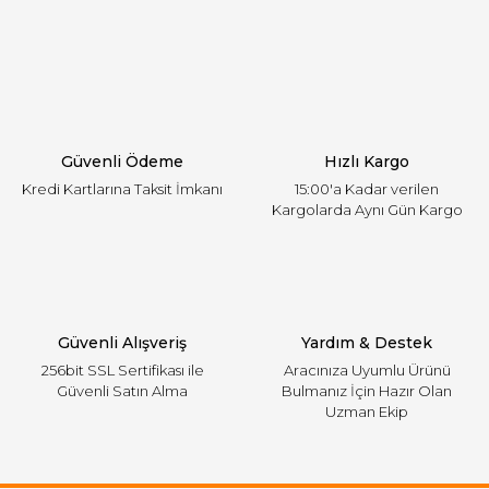
Yorum Yaz
Ürün resmi kalitesiz, bozuk veya görüntülenemiyor.
Ürün açıklamasında eksik bilgiler bulunuyor.
Ürün bilgilerinde hatalar bulunuyor.
Ürün fiyatı diğer sitelerden daha pahalı.
Güvenli Ödeme
Hızlı Kargo
Bu ürüne benzer farklı alternatifler olmalı.
Kredi Kartlarına Taksit İmkanı
15:00'a Kadar verilen
Kargolarda Aynı Gün Kargo
Gönder
Güvenli Alışveriş
Yardım & Destek
256bit SSL Sertifikası ile
Aracınıza Uyumlu Ürünü
Güvenli Satın Alma
Bulmanız İçin Hazır Olan
Uzman Ekip