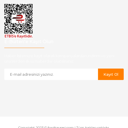
E-Bülten'e Kayıt Olun
Haber listemize kayıt olarak kampanyalardan,indirim ve yeni
ürünlerden ilk siz haberdar olabilirsiniz.
Kayıt Ol
Copyright 2023 © fordkayseri.com | Tüm hakları saklıdır.