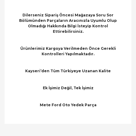
Dilerseniz Sipariş Öncesi Mağazaya Soru Sor
Bölümünden Parçaların Aracınızla Uyumlu Olup
Olmadığı Hakkında Bilgi İsteyip Kontrol
Ettirebilirsiniz.
Ürünlerimiz Kargoya Verilmeden Önce Gerekli
Kontrolleri Yapılmaktadır.
Kayseri’den Tüm Türkiyeye Uzanan Kalite
Ek İşimiz Değil, Tek İşimiz
Mete Ford Oto Yedek Parça
Bu ürünün fiyat bilgisi, resim, ürün açıklamalarında
ve diğer konularda yetersiz gördüğünüz noktaları
Bu ürüne ilk yorumu siz yapın!
öneri formunu kullanarak tarafımıza iletebilirsiniz.
Görüş ve önerileriniz için teşekkür ederiz.