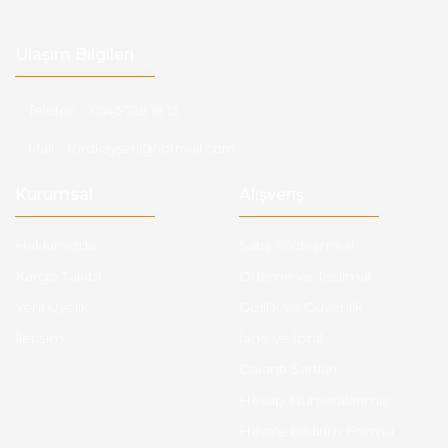
Ulaşım Bilgileri
Telefon :
0543 728 18 13
Mail :
fordkayseri@hotmail.com
Kurumsal
Alışveriş
Hakkımızda
Satış Sözleşmesi
Kargo Takibi
Ödeme ve Teslimat
Yeni Üyelik
Gizlilik ve Güvenlik
İletişim
İade ve İptal
Garanti Şartları
Hesap Numaralarımız
Havale Bildirim Formu