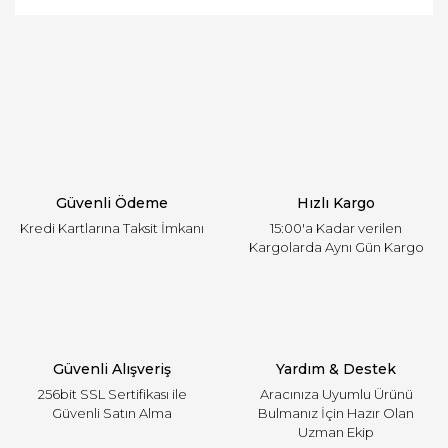
ve diğer konularda yetersiz gördüğünüz noktaları
Bu ürüne ilk yorumu siz yapın!
öneri formunu kullanarak tarafımıza iletebilirsiniz.
Görüş ve önerileriniz için teşekkür ederiz.
Yorum Yaz
Ürün resmi kalitesiz, bozuk veya görüntülenemiyor.
Ürün açıklamasında eksik bilgiler bulunuyor.
Ürün bilgilerinde hatalar bulunuyor.
Ürün fiyatı diğer sitelerden daha pahalı.
Güvenli Ödeme
Hızlı Kargo
Bu ürüne benzer farklı alternatifler olmalı.
Kredi Kartlarına Taksit İmkanı
15:00'a Kadar verilen
Kargolarda Aynı Gün Kargo
Gönder
Güvenli Alışveriş
Yardım & Destek
256bit SSL Sertifikası ile
Aracınıza Uyumlu Ürünü
Güvenli Satın Alma
Bulmanız İçin Hazır Olan
Uzman Ekip