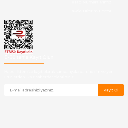
Hesap Numaralarımız
Havale Bildirim Formu
E-Bülten'e Kayıt Olun
Haber listemize kayıt olarak kampanyalardan,indirim ve yeni
ürünlerden ilk siz haberdar olabilirsiniz.
Kayıt Ol