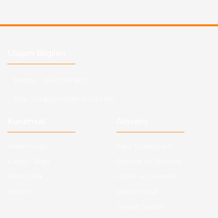
Ulaşım Bilgileri
Telefon :
0543 728 18 13
Mail :
fordkayseri@hotmail.com
Kurumsal
Alışveriş
Hakkımızda
Satış Sözleşmesi
Kargo Takibi
Ödeme ve Teslimat
Yeni Üyelik
Gizlilik ve Güvenlik
İletişim
İade ve İptal
Garanti Şartları