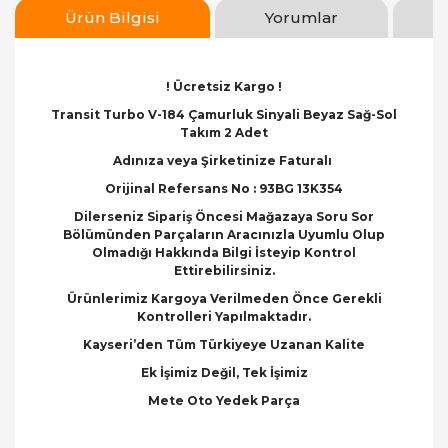
Ürün Bilgisi
Yorumlar
! Ücretsiz Kargo !
Transit Turbo V-184 Çamurluk Sinyali Beyaz Sağ-Sol
Takım 2 Adet
Adınıza veya Şirketinize Faturalı
Orijinal Refersans No : 93BG 13K354
Dilerseniz Sipariş Öncesi Mağazaya Soru Sor
Bölümünden Parçaların Aracınızla Uyumlu Olup
Olmadığı Hakkında Bilgi İsteyip Kontrol
Ettirebilirsiniz.
Ürünlerimiz Kargoya Verilmeden Önce Gerekli
Kontrolleri Yapılmaktadır.
Kayseri’den Tüm Türkiyeye Uzanan Kalite
Ek İşimiz Değil, Tek İşimiz
Mete Oto Yedek Parça
Bu ürünün fiyat bilgisi, resim, ürün açıklamalarında