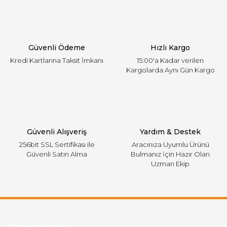
Ürün açıklamasında eksik bilgiler bulunuyor.
Ürün bilgilerinde hatalar bulunuyor.
Ürün fiyatı diğer sitelerden daha pahalı.
Güvenli Ödeme
Hızlı Kargo
Bu ürüne benzer farklı alternatifler olmalı.
Kredi Kartlarına Taksit İmkanı
15:00'a Kadar verilen
Kargolarda Aynı Gün Kargo
Gönder
Güvenli Alışveriş
Yardım & Destek
256bit SSL Sertifikası ile
Aracınıza Uyumlu Ürünü
Güvenli Satın Alma
Bulmanız İçin Hazır Olan
Uzman Ekip