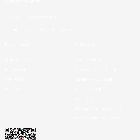
Ulaşım Bilgileri
Telefon :
0543 728 18 13
Mail :
fordkayseri@hotmail.com
Kurumsal
Alışveriş
Hakkımızda
Satış Sözleşmesi
Kargo Takibi
Ödeme ve Teslimat
Yeni Üyelik
Gizlilik ve Güvenlik
İletişim
İade ve İptal
Garanti Şartları
Hesap Numaralarımız
Havale Bildirim Formu