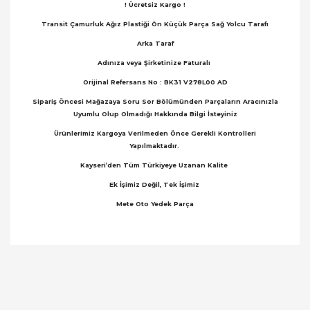
! Ücretsiz Kargo !
Transit Çamurluk Ağız Plastiği Ön Küçük Parça Sağ Yolcu Tarafı
Arka Taraf
Adınıza veya Şirketinize Faturalı
Orijinal Refersans No : BK31 V278L00 AD
Sipariş Öncesi Mağazaya Soru Sor Bölümünden Parçaların Aracınızla
Uyumlu Olup Olmadığı Hakkında Bilgi İsteyiniz
Ürünlerimiz Kargoya Verilmeden Önce Gerekli Kontrolleri
Yapılmaktadır.
Kayseri’den Tüm Türkiyeye Uzanan Kalite
Ek İşimiz Değil, Tek İşimiz
Mete Oto Yedek Parça
Bu ürünün fiyat bilgisi, resim, ürün açıklamalarında
ve diğer konularda yetersiz gördüğünüz noktaları
Bu ürüne ilk yorumu siz yapın!
öneri formunu kullanarak tarafımıza iletebilirsiniz.
Görüş ve önerileriniz için teşekkür ederiz.
Yorum Yaz
Ürün resmi kalitesiz, bozuk veya görüntülenemiyor.