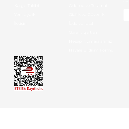
ve 
Kargo Takibi
Ödeme ve Teslimat
Yeni Üyelik
Gizlilik ve Güvenlik
İletişim
İade ve İptal
Garanti Şartları
Hesap Numaralarımız
Havale Bildirim Formu