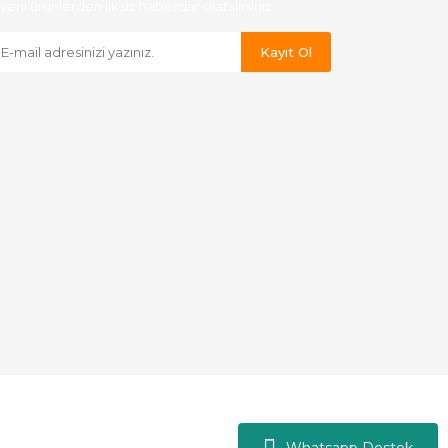
yeni ürünlerden ilk siz haberdar olabilirsiniz.
Kayıt Ol
Whatsapp Destek