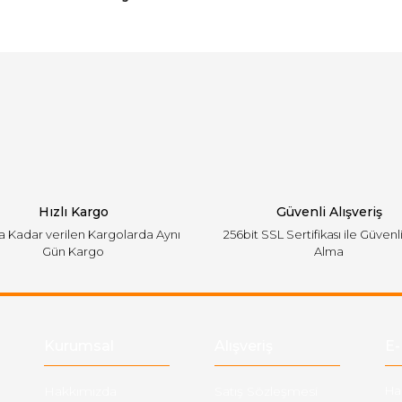
arında ve diğer konularda yetersiz gördüğünüz noktaları öneri formunu ku
Bu ürüne ilk yorumu siz yapın!
emiyor.
Yorum Yaz
Hızlı Kargo
Güvenli Alışveriş
'a Kadar verilen Kargolarda Aynı
256bit SSL Sertifikası ile Güvenl
Gün Kargo
Alma
Gönder
Kurumsal
Alışveriş
E-
Hakkımızda
Satış Sözleşmesi
Ha