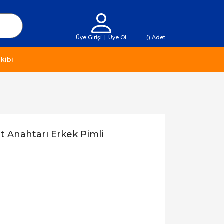
Üye Girişi
|
Üye Ol
(
) Adet
kibi
 Anahtarı Erkek Pimli