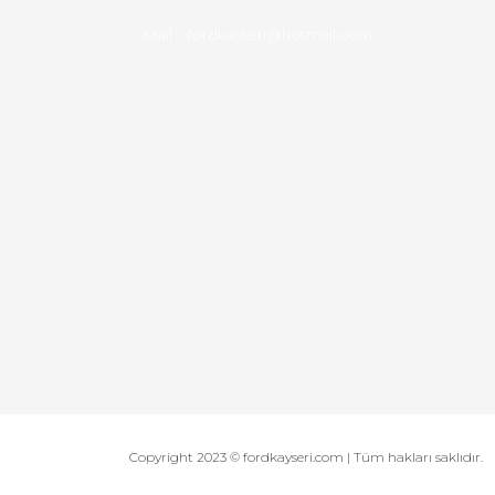
Mail :
fordkayseri@hotmail.com
Copyright 2023 © fordkayseri.com | Tüm hakları saklıdır.