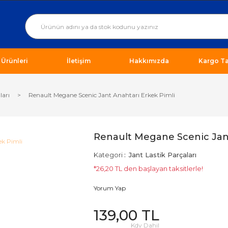
ı Ürünleri
İletişim
Hakkımızda
Kargo Ta
ları
Renault Megane Scenic Jant Anahtarı Erkek Pimli
Renault Megane Scenic Jant
Kategori
Jant Lastik Parçaları
*26,20 TL den başlayan taksitlerle!
Yorum Yap
139,00 TL
Kdv Dahil