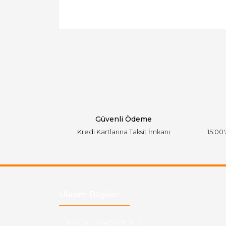
Bu ürünün fiyat bilgisi, resim, ürün açıklamal
Görüş ve önerileriniz için teşekkür ederiz.
Ürün resmi kalitesiz, bozuk veya görüntülen
Ürün açıklamasında eksik bilgiler bulunuyor.
Ürün bilgilerinde hatalar bulunuyor.
Ürün fiyatı diğer sitelerden daha pahalı.
Bu ürüne benzer farklı alternatifler olmalı.
Güvenli Ödeme
Kredi Kartlarına Taksit İmkanı
15:00
Ulaşım Bilgileri
Telefon :
0543 728 18 13