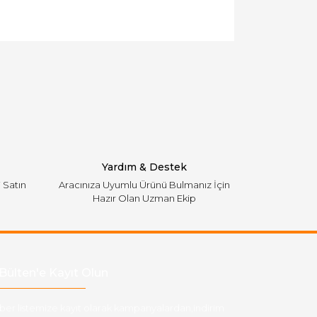
llanarak tarafımıza iletebilirsiniz.
Yardım & Destek
i Satın
Aracınıza Uyumlu Ürünü Bulmanız İçin
Hazır Olan Uzman Ekip
Bülten'e Kayıt Olun
ber listemize kayıt olarak kampanyalardan,indirim