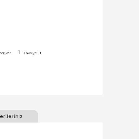
er Ver
Tavsiye Et
erileriniz