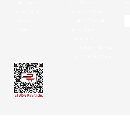
Hakkımızda
Satış Sözleşmesi
Ha
ve 
Kargo Takibi
Ödeme ve Teslimat
Yeni Üyelik
Gizlilik ve Güvenlik
İletişim
İade ve İptal
Garanti Şartları
Hesap Numaralarımız
Havale Bildirim Formu