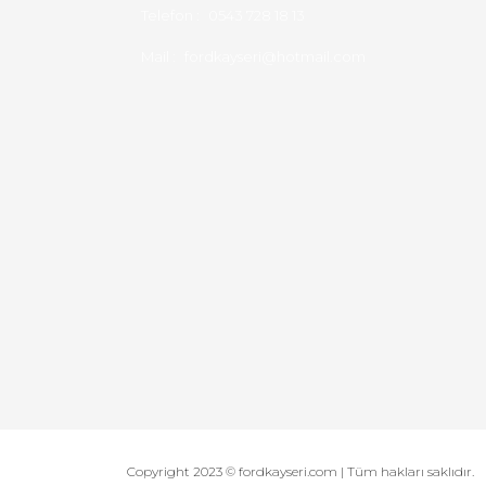
Telefon :
0543 728 18 13
Mail :
fordkayseri@hotmail.com
Copyright 2023 © fordkayseri.com | Tüm hakları saklıdır.