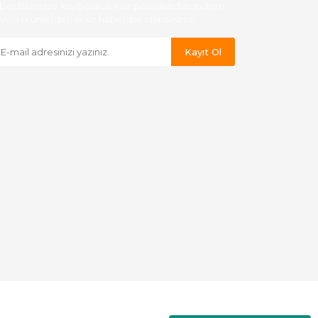
ber listemize kayıt olarak kampanyalardan,indirim
yeni ürünlerden ilk siz haberdar olabilirsiniz.
Kayıt Ol