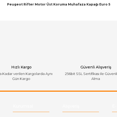
Peugeot Rifter Motor Üst Koruma Muhafaza Kapağı Euro 5
arında ve diğer konularda yetersiz gördüğünüz noktaları öneri formunu ku
Bu ürüne ilk yorumu siz yapın!
emiyor.
Yorum Yaz
Hızlı Kargo
Güvenli Alışveriş
'a Kadar verilen Kargolarda Aynı
256bit SSL Sertifikası ile Güvenl
Gün Kargo
Alma
Gönder
Kurumsal
Alışveriş
E-