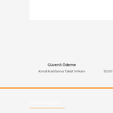
Bu ürünün fiyat bilgisi, resim, ürün açıklamal
Görüş ve önerileriniz için teşekkür ederiz.
Ürün resmi kalitesiz, bozuk veya görüntülen
Ürün açıklamasında eksik bilgiler bulunuyor.
Ürün bilgilerinde hatalar bulunuyor.
Ürün fiyatı diğer sitelerden daha pahalı.
Bu ürüne benzer farklı alternatifler olmalı.
Güvenli Ödeme
Kredi Kartlarına Taksit İmkanı
15:00
Ulaşım Bilgileri