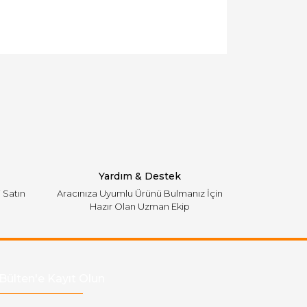
llanarak tarafımıza iletebilirsiniz.
Yardım & Destek
i Satın
Aracınıza Uyumlu Ürünü Bulmanız İçin
Hazır Olan Uzman Ekip
Bülten'e Kayıt Olun