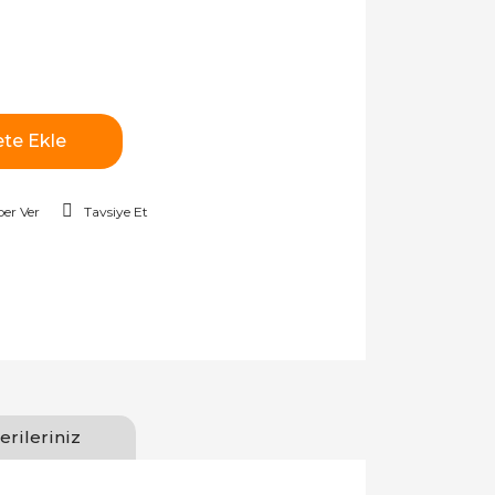
te Ekle
er Ver
Tavsiye Et
erileriniz