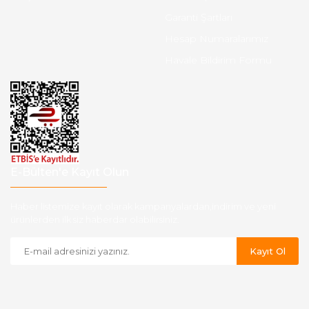
Garanti Şartları
Hesap Numaralarımız
Havale Bildirim Formu
E-Bülten'e Kayıt Olun
Haber listemize kayıt olarak kampanyalardan,indirim ve yeni
ürünlerden ilk siz haberdar olabilirsiniz.
Kayıt Ol