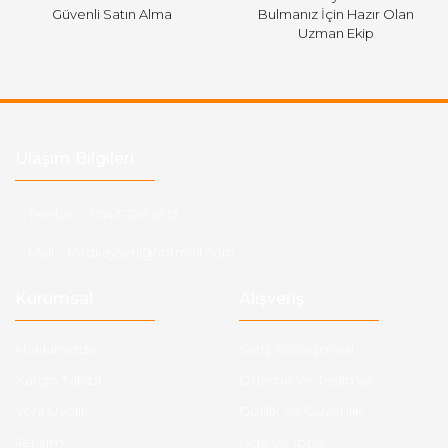
Güvenli Satın Alma
Bulmanız İçin Hazır Olan
Uzman Ekip
Ulaşım Bilgileri
Telefon :
0543 728 18 13
Mail :
fordkayseri@hotmail.com
Kurumsal
Alışveriş
Hakkımızda
Satış Sözleşmesi
Kargo Takibi
Ödeme ve Teslimat
Yeni Üyelik
Gizlilik ve Güvenlik
İletişim
İade ve İptal