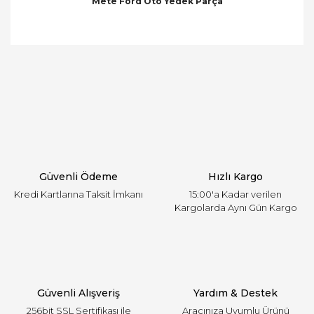
Mete Ford Oto Yedek Parça
Bu ürünün fiyat bilgisi, resim, ürün açıklamalarında
ve diğer konularda yetersiz gördüğünüz noktaları
Bu ürüne ilk yorumu siz yapın!
öneri formunu kullanarak tarafımıza iletebilirsiniz.
Görüş ve önerileriniz için teşekkür ederiz.
Yorum Yaz
Ürün resmi kalitesiz, bozuk veya görüntülenemiyor.
Ürün açıklamasında eksik bilgiler bulunuyor.
Ürün bilgilerinde hatalar bulunuyor.
Ürün fiyatı diğer sitelerden daha pahalı.
Güvenli Ödeme
Hızlı Kargo
Bu ürüne benzer farklı alternatifler olmalı.
Kredi Kartlarına Taksit İmkanı
15:00'a Kadar verilen
Kargolarda Aynı Gün Kargo
Gönder
Güvenli Alışveriş
Yardım & Destek
256bit SSL Sertifikası ile
Aracınıza Uyumlu Ürünü