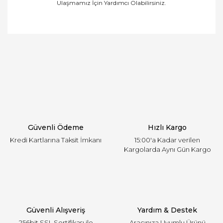
Ulaşmamız İçin Yardımcı Olabilirsiniz.
Bu ürünün fiyat bilgisi, resim, ürün açıklamalarında
ve diğer konularda yetersiz gördüğünüz noktaları
Bu ürüne ilk yorumu siz yapın!
öneri formunu kullanarak tarafımıza iletebilirsiniz.
Görüş ve önerileriniz için teşekkür ederiz.
Yorum Yaz
Ürün resmi kalitesiz, bozuk veya görüntülenemiyor.
Ürün açıklamasında eksik bilgiler bulunuyor.
Ürün bilgilerinde hatalar bulunuyor.
Ürün fiyatı diğer sitelerden daha pahalı.
Güvenli Ödeme
Hızlı Kargo
Bu ürüne benzer farklı alternatifler olmalı.
Kredi Kartlarına Taksit İmkanı
15:00'a Kadar verilen
Kargolarda Aynı Gün Kargo
Gönder
Güvenli Alışveriş
Yardım & Destek
256bit SSL Sertifikası ile
Aracınıza Uyumlu Ürünü