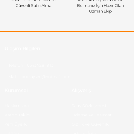
Güvenli Satın Alma
Bulmanız İçin Hazır Olan
Uzman Ekip
Ulaşım Bilgileri
Telefon :
0543 728 18 13
Mail :
fordkayseri@hotmail.com
Kurumsal
Alışveriş
Hakkımızda
Satış Sözleşmesi
Kargo Takibi
Ödeme ve Teslimat
Yeni Üyelik
Gizlilik ve Güvenlik
İletişim
İade ve İptal