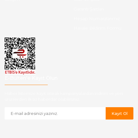
Garanti Şartları
Hesap Numaralarımız
Havale Bildirim Formu
E-Bülten'e Kayıt Olun
Haber listemize kayıt olarak kampanyalardan,indirim ve yeni
ürünlerden ilk siz haberdar olabilirsiniz.
Kayıt Ol