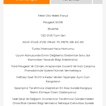
Mete Oto Yedek Parça
Peugeot 5008
BlueHdi
1.5D DV5 Tüm Seri
A94F-P24E-P21E-P84E-T9-P87E-R8-K0-K9
Turbo İntercool Hava Hortumu
Uyum Konusunda Emin Değilseniz Ekibimize Soru Sor
Kısmından Yazarak Bilgi Alabilirsiniz.
Ford Peugeot Ve Citroen Araçlarında Güvenli Ve Hızlı Çalışma
Prensibimizle Sizlere Hizmet Vermekteyiz
Haftaiçi Saat 15:00’a Kadar Verilen Siparişler Aynı Gün
Kargolanır
Siparişiniz Tarafımıza Ulaştıktan En Kısa Sürede Kargoya
Teslim Etmeye Özen Gösteriyoruz
İade İptal Ve Değişim Ürünlerinizi Tarafımıza Göndermeden
Önce Bize Gerekli Bilgi Verirseniz Neticeye Daha Kısa Sürede