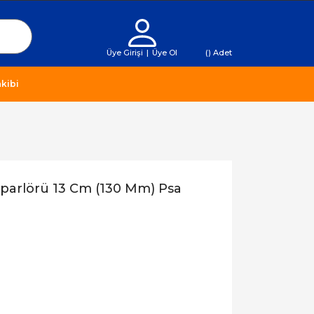
Üye Girişi
|
Üye Ol
(
) Adet
kibi
oparlörü 13 Cm (130 Mm) Psa