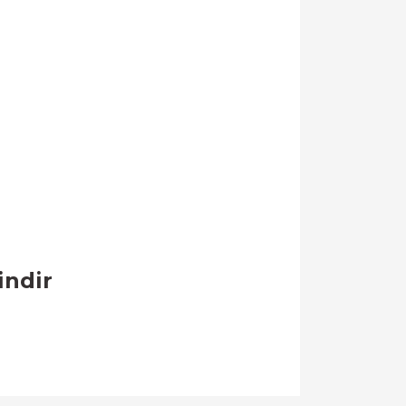
indir
llanarak tarafımıza iletebilirsiniz.