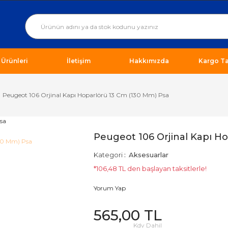
ı Ürünleri
İletişim
Hakkımızda
Kargo Ta
Peugeot 106 Orjinal Kapı Hoparlörü 13 Cm (130 Mm) Psa
Peugeot 106 Orjinal Kapı H
Kategori
Aksesuarlar
*106,48 TL den başlayan taksitlerle!
Yorum Yap
565,00 TL
Kdv Dahil