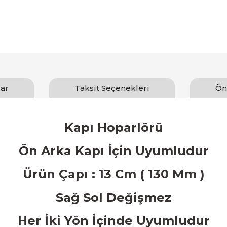
ar
Taksit Seçenekleri
Ön
Kapı Hoparlörü
Ön Arka Kapı
İ
ç
in Uyumludur
Ürün Çapı : 13 Cm ( 130 Mm )
Sa
ğ
Sol De
ğ
i
ş
mez
Her
İ
ki Y
ö
n
İ
ç
inde Uyumludur