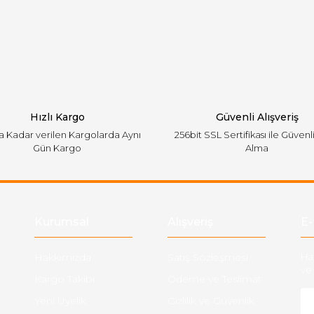
emiyor.
Yorum Yaz
Hızlı Kargo
Güvenli Alışveriş
'a Kadar verilen Kargolarda Aynı
256bit SSL Sertifikası ile Güvenl
Gün Kargo
Alma
Gönder
Kurumsal
Alışveriş
E-
Hakkımızda
Satış Sözleşmesi
Ha
ve 
Kargo Takibi
Ödeme ve Teslimat
Yeni Üyelik
Gizlilik ve Güvenlik