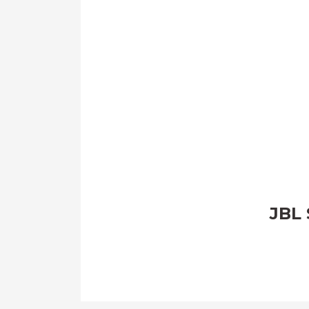
JBL 
Bu ürünün fiyat bilgisi, resim, ürün açıklamal
Görüş ve önerileriniz için teşekkür ederiz.