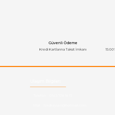
Ürün resmi kalitesiz, bozuk veya görüntülen
Ürün açıklamasında eksik bilgiler bulunuyor.
Ürün bilgilerinde hatalar bulunuyor.
Ürün fiyatı diğer sitelerden daha pahalı.
Bu ürüne benzer farklı alternatifler olmalı.
Güvenli Ödeme
Kredi Kartlarına Taksit İmkanı
15:00
Ulaşım Bilgileri
Telefon :
0543 728 18 13
Mail :
fordkayseri@hotmail.com