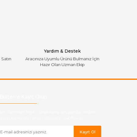
Yardım & Destek
i Satın
Aracınıza Uyumlu Ürünü Bulmanız İçin
Hazır Olan Uzman Ekip
Bülten'e Kayıt Olun
ber listemize kayıt olarak kampanyalardan,indirim
yeni ürünlerden ilk siz haberdar olabilirsiniz.
Kayıt Ol