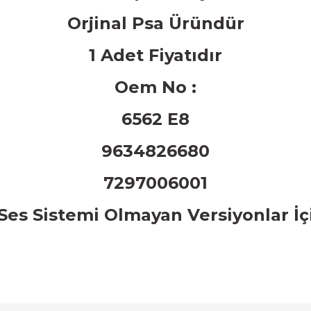
Orjinal Psa Üründür
1 Adet Fiyatıdır
Oem No :
6562 E8
9634826680
7297006001
Ses Sistemi Olmayan Versiyonlar
İ
ç
arında ve diğer konularda yetersiz gördüğünüz noktaları öneri formunu ku
Bu ürüne ilk yorumu siz yapın!