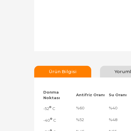
Ürün Bilgisi
Yoruml
Donma
Antifriz Oranı
Su Oranı
Noktası
°
%60
%40
-52
C
°
%52
%48
-40
C