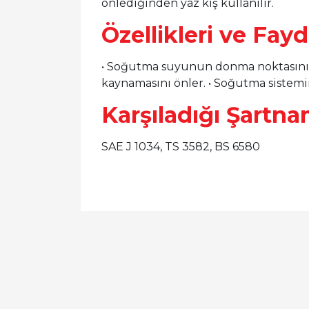
önlediğinden yaz kış kullanılır.
Özellikleri ve Fayd
• Soğutma suyunun donma noktasını 
kaynamasını önler. • Soğutma sistem
Karşıladığı Şartna
SAE J 1034, TS 3582, BS 6580
Bu ürünün fiyat bilgisi, resim, ürün açıklamal
Görüş ve önerileriniz için teşekkür ederiz.
Ürün resmi kalitesiz, bozuk veya görüntülen
Ürün açıklamasında eksik bilgiler bulunuyor.
Ürün bilgilerinde hatalar bulunuyor.
Ürün fiyatı diğer sitelerden daha pahalı.