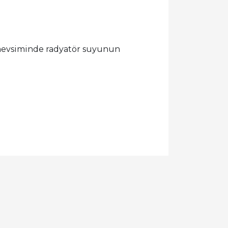
mevsiminde radyatör suyunun
llanarak tarafımıza iletebilirsiniz.