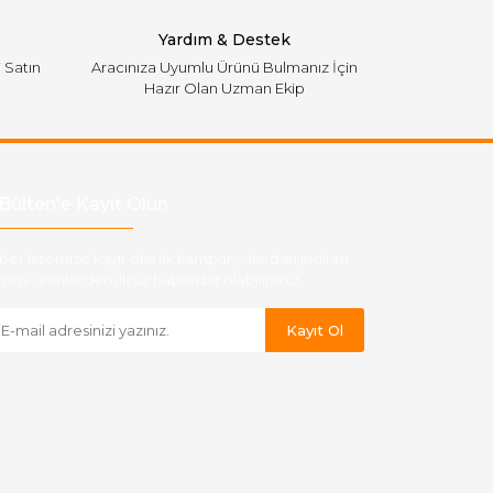
Yardım & Destek
i Satın
Aracınıza Uyumlu Ürünü Bulmanız İçin
Hazır Olan Uzman Ekip
Bülten'e Kayıt Olun
ber listemize kayıt olarak kampanyalardan,indirim
yeni ürünlerden ilk siz haberdar olabilirsiniz.
Kayıt Ol