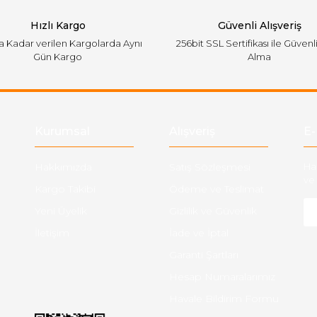
Hızlı Kargo
Güvenli Alışveriş
'a Kadar verilen Kargolarda Aynı
256bit SSL Sertifikası ile Güvenl
Gün Kargo
Alma
Gönder
Kurumsal
Alışveriş
E-
Hakkımızda
Satış Sözleşmesi
Ha
ve 
Kargo Takibi
Ödeme ve Teslimat
Yeni Üyelik
Gizlilik ve Güvenlik
İletişim
İade ve İptal
Garanti Şartları
Hesap Numaralarımız
Havale Bildirim Formu