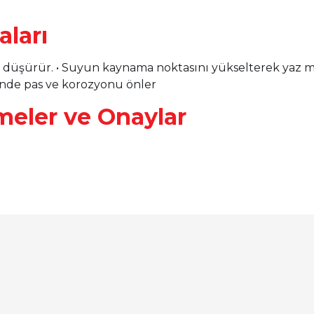
aları
düşürür. • Suyun kaynama noktasını yükselterek yaz 
inde pas ve korozyonu önler
meler ve Onaylar
arında ve diğer konularda yetersiz gördüğünüz noktaları öneri formunu ku
Bu ürüne ilk yorumu siz yapın!
emiyor.
Yorum Yaz