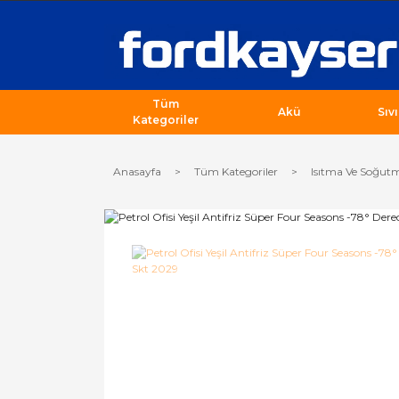
Tüm
Akü
Sıv
Kategoriler
Anasayfa
Tüm Kategoriler
Isıtma Ve Soğutm