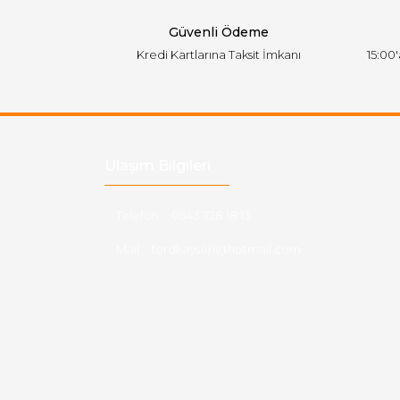
Bu ürüne benzer farklı alternatifler olmalı.
Güvenli Ödeme
Kredi Kartlarına Taksit İmkanı
15:00
Ulaşım Bilgileri
Telefon :
0543 728 18 13
Mail :
fordkayseri@hotmail.com