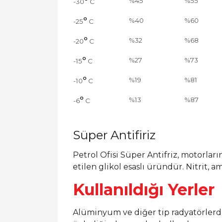
°
%45
%55
-30
C
°
%40
%60
-25
C
°
%32
%68
-20
C
°
%27
%73
-15
C
°
%19
%81
-10
C
°
%13
%87
-6
C
Süper Antifiriz
Petrol Ofisi Süper Antifriz, motorlar
etilen glikol esaslı üründür. Nitrit, a
Kullanıldığı Yerler
Alüminyum ve diğer tip radyatörlerd