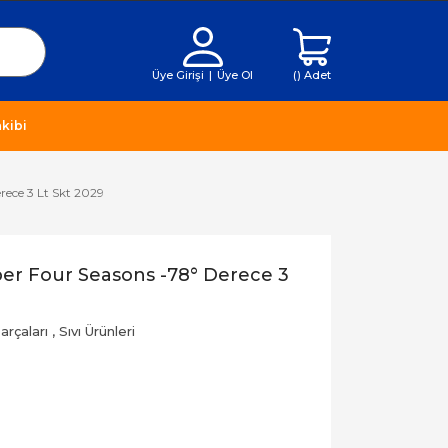
Üye Girişi
|
Üye Ol
(
) Adet
kibi
erece 3 Lt Skt 2029
Süper Four Seasons -78° Derece 3
rçaları
,
Sıvı Ürünleri