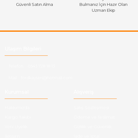
Güvenli Satın Alma
Bulmanız İçin Hazır Olan
Uzman Ekip
Ulaşım Bilgileri
Telefon :
0543 728 18 13
Mail :
fordkayseri@hotmail.com
Kurumsal
Alışveriş
Hakkımızda
Satış Sözleşmesi
Kargo Takibi
Ödeme ve Teslimat
Yeni Üyelik
Gizlilik ve Güvenlik
İletişim
İade ve İptal