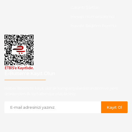
Garanti Şartları
Hesap Numaralarımız
Havale Bildirim Formu
E-Bülten'e Kayıt Olun
Haber listemize kayıt olarak kampanyalardan,indirim ve yeni
ürünlerden ilk siz haberdar olabilirsiniz.
Kayıt Ol