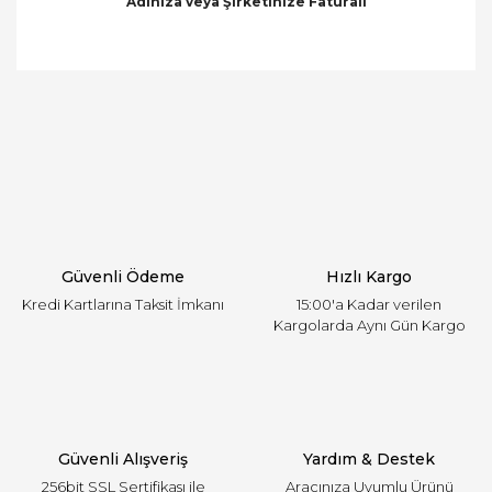
Adınıza veya Şirketinize Faturalı
Bu ürünün fiyat bilgisi, resim, ürün açıklamalarında
ve diğer konularda yetersiz gördüğünüz noktaları
Bu ürüne ilk yorumu siz yapın!
öneri formunu kullanarak tarafımıza iletebilirsiniz.
Görüş ve önerileriniz için teşekkür ederiz.
Yorum Yaz
Ürün resmi kalitesiz, bozuk veya görüntülenemiyor.
Ürün açıklamasında eksik bilgiler bulunuyor.
Ürün bilgilerinde hatalar bulunuyor.
Ürün fiyatı diğer sitelerden daha pahalı.
Güvenli Ödeme
Hızlı Kargo
Bu ürüne benzer farklı alternatifler olmalı.
Kredi Kartlarına Taksit İmkanı
15:00'a Kadar verilen
Kargolarda Aynı Gün Kargo
Gönder
Güvenli Alışveriş
Yardım & Destek
256bit SSL Sertifikası ile
Aracınıza Uyumlu Ürünü