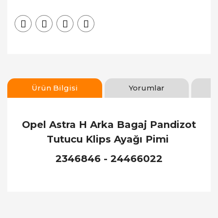
Ürün Bilgisi
Yorumlar
Opel Astra H Arka Bagaj Pandizot
Tutucu Klips Ayağı Pimi
2346846 - 24466022
Bu ürünün fiyat bilgisi, resim, ürün açıklamalarında
ve diğer konularda yetersiz gördüğünüz noktaları
Bu ürüne ilk yorumu siz yapın!
öneri formunu kullanarak tarafımıza iletebilirsiniz.
Görüş ve önerileriniz için teşekkür ederiz.