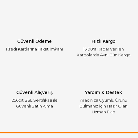
Yorum Yaz
Ürün resmi kalitesiz, bozuk veya görüntülenemiyor.
Ürün açıklamasında eksik bilgiler bulunuyor.
Ürün bilgilerinde hatalar bulunuyor.
Ürün fiyatı diğer sitelerden daha pahalı.
Güvenli Ödeme
Hızlı Kargo
Bu ürüne benzer farklı alternatifler olmalı.
Kredi Kartlarına Taksit İmkanı
15:00'a Kadar verilen
Kargolarda Aynı Gün Kargo
Gönder
Güvenli Alışveriş
Yardım & Destek
256bit SSL Sertifikası ile
Aracınıza Uyumlu Ürünü
Güvenli Satın Alma
Bulmanız İçin Hazır Olan
Uzman Ekip