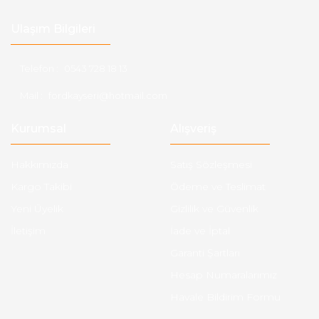
Ulaşım Bilgileri
Telefon :
0543 728 18 13
Mail :
fordkayseri@hotmail.com
Kurumsal
Alışveriş
Hakkımızda
Satış Sözleşmesi
Kargo Takibi
Ödeme ve Teslimat
Yeni Üyelik
Gizlilik ve Güvenlik
İletişim
İade ve İptal
Garanti Şartları
Hesap Numaralarımız
Havale Bildirim Formu