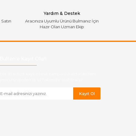
Yardım & Destek
i Satın
Aracınıza Uyumlu Ürünü Bulmanız İçin
Hazır Olan Uzman Ekip
Bülten'e Kayıt Olun
ber listemize kayıt olarak kampanyalardan,indirim
yeni ürünlerden ilk siz haberdar olabilirsiniz.
Kayıt Ol