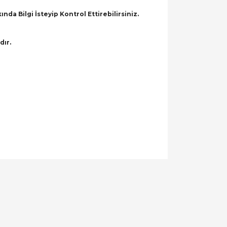
a Bilgi İsteyip Kontrol Ettirebilirsiniz.
dır.
llanarak tarafımıza iletebilirsiniz.