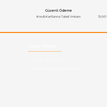
Bu ürüne benzer farklı alternatifler olmalı.
Güvenli Ödeme
Kredi Kartlarına Taksit İmkanı
15:00
Ulaşım Bilgileri
Telefon :
0543 728 18 13
Mail :
fordkayseri@hotmail.com