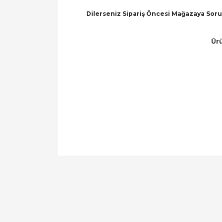
Dilerseniz Sipariş Öncesi Mağazaya Soru 
Ürü
Bu ürünün fiyat bilgisi, resim, ürün açıklamal
Görüş ve önerileriniz için teşekkür ederiz.
Ürün resmi kalitesiz, bozuk veya görüntülen
Ürün açıklamasında eksik bilgiler bulunuyor.
Ürün bilgilerinde hatalar bulunuyor.
Ürün fiyatı diğer sitelerden daha pahalı.