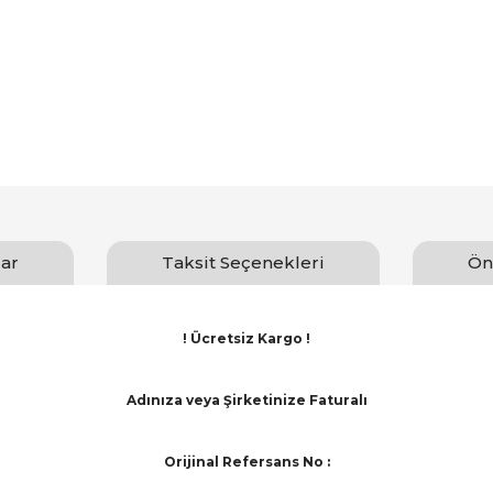
ar
Taksit Seçenekleri
Ön
! Ücretsiz Kargo !
Adınıza veya Şirketinize Faturalı
Orijinal Refersans No :