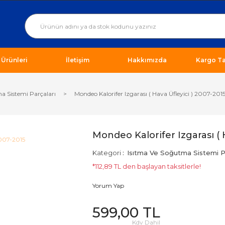
ı Ürünleri
İletişim
Hakkımızda
Kargo Ta
a Sistemi Parçaları
Mondeo Kalorifer Izgarası ( Hava Üfleyici ) 2007-201
Mondeo Kalorifer Izgarası ( 
Kategori
Isıtma Ve Soğutma Sistemi Pa
*112,89 TL den başlayan taksitlerle!
Yorum Yap
599,00 TL
Kdv Dahil