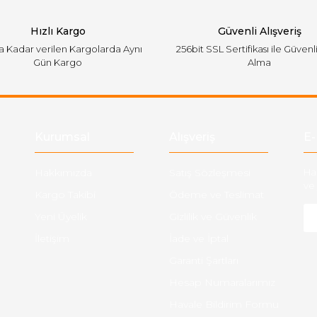
Hızlı Kargo
Güvenli Alışveriş
'a Kadar verilen Kargolarda Aynı
256bit SSL Sertifikası ile Güvenl
Gün Kargo
Alma
Gönder
Kurumsal
Alışveriş
E-
Hakkımızda
Satış Sözleşmesi
Ha
ve 
Kargo Takibi
Ödeme ve Teslimat
Yeni Üyelik
Gizlilik ve Güvenlik
İletişim
İade ve İptal
Garanti Şartları
Hesap Numaralarımız
Havale Bildirim Formu