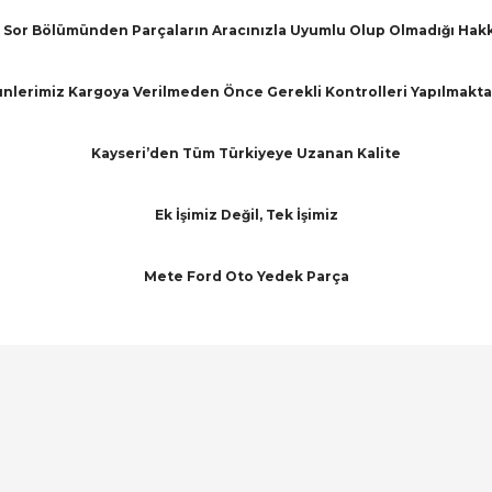
Sor Bölümünden Parçaların Aracınızla Uyumlu Olup Olmadığı Hakkınd
nlerimiz Kargoya Verilmeden Önce Gerekli Kontrolleri Yapılmakta
Kayseri’den Tüm Türkiyeye Uzanan Kalite
Ek İşimiz Değil, Tek İşimiz
Mete Ford Oto Yedek Parça
arında ve diğer konularda yetersiz gördüğünüz noktaları öneri formunu ku
Bu ürüne ilk yorumu siz yapın!
emiyor.
Yorum Yaz