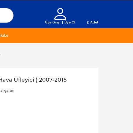
Üye Girişi
|
Üye Ol
(
) Adet
kibi
5
Hava Üfleyici ) 2007-2015
rçaları