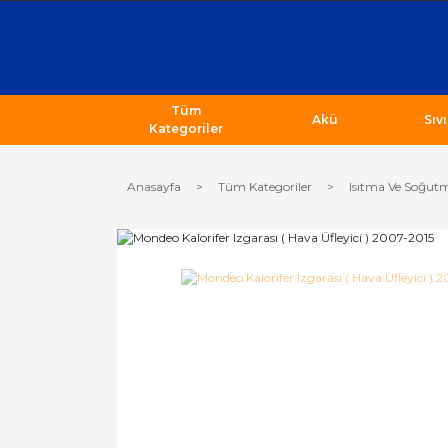
Tüm
Akü
Sıv
Kategoriler
Anasayfa
Tüm Kategoriler
Isıtma Ve Soğutm