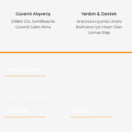
Gönder
Güvenli Alışveriş
Yardım & Destek
256bit SSL Sertifikası ile
Aracınıza Uyumlu Ürünü
Güvenli Satın Alma
Bulmanız İçin Hazır Olan
Uzman Ekip
Ulaşım Bilgileri
Telefon :
0543 728 18 13
Mail :
fordkayseri@hotmail.com
Kurumsal
Alışveriş
Hakkımızda
Satış Sözleşmesi