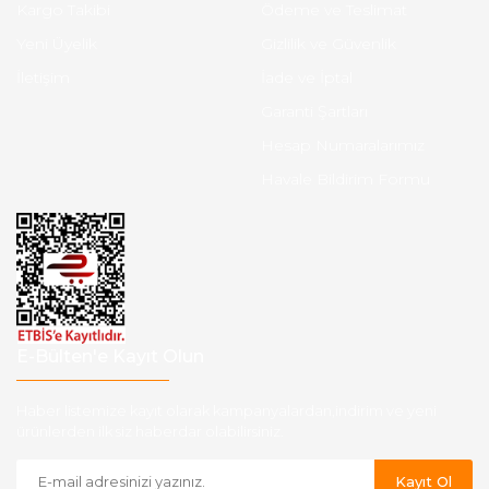
Kargo Takibi
Ödeme ve Teslimat
Yeni Üyelik
Gizlilik ve Güvenlik
İletişim
İade ve İptal
Garanti Şartları
Hesap Numaralarımız
Havale Bildirim Formu
E-Bülten'e Kayıt Olun
Haber listemize kayıt olarak kampanyalardan,indirim ve yeni
ürünlerden ilk siz haberdar olabilirsiniz.
Kayıt Ol