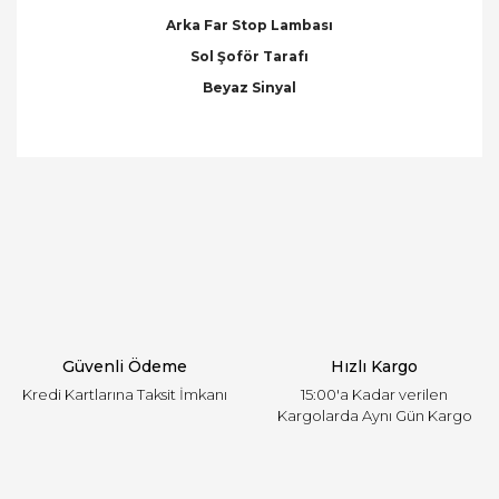
Arka Far Stop Lambası
Sol Şoför Tarafı
Beyaz Sinyal
Bu ürünün fiyat bilgisi, resim, ürün açıklamalarında
ve diğer konularda yetersiz gördüğünüz noktaları
Bu ürüne ilk yorumu siz yapın!
öneri formunu kullanarak tarafımıza iletebilirsiniz.
Görüş ve önerileriniz için teşekkür ederiz.
Yorum Yaz
Ürün resmi kalitesiz, bozuk veya görüntülenemiyor.
Ürün açıklamasında eksik bilgiler bulunuyor.
Ürün bilgilerinde hatalar bulunuyor.
Ürün fiyatı diğer sitelerden daha pahalı.
Güvenli Ödeme
Hızlı Kargo
Bu ürüne benzer farklı alternatifler olmalı.
Kredi Kartlarına Taksit İmkanı
15:00'a Kadar verilen
Kargolarda Aynı Gün Kargo