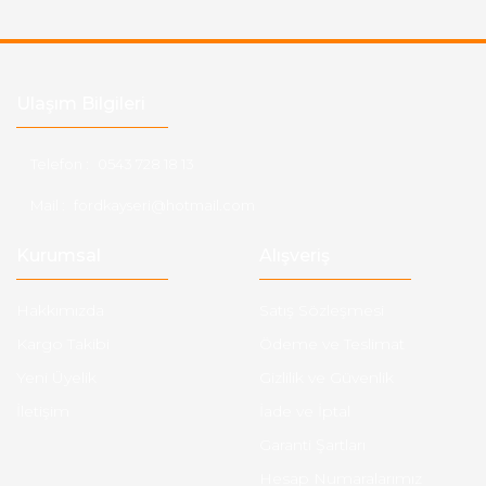
Ulaşım Bilgileri
Telefon :
0543 728 18 13
Mail :
fordkayseri@hotmail.com
Kurumsal
Alışveriş
Hakkımızda
Satış Sözleşmesi
Kargo Takibi
Ödeme ve Teslimat
Yeni Üyelik
Gizlilik ve Güvenlik
İletişim
İade ve İptal
Garanti Şartları
Hesap Numaralarımız