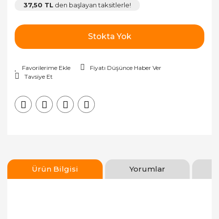
37,50 TL
den başlayan taksitlerle!
Stokta Yok
Fiyatı Düşünce Haber Ver
Tavsiye Et
Ürün Bilgisi
Yorumlar
Bu ürünün fiyat bilgisi, resim, ürün açıklamalarında
ve diğer konularda yetersiz gördüğünüz noktaları
Bu ürüne ilk yorumu siz yapın!