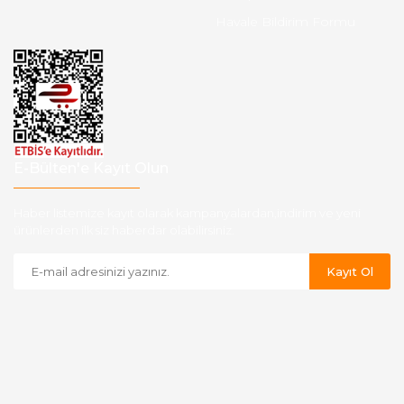
Havale Bildirim Formu
E-Bülten'e Kayıt Olun
Haber listemize kayıt olarak kampanyalardan,indirim ve yeni
ürünlerden ilk siz haberdar olabilirsiniz.
Kayıt Ol