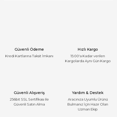
öneri formunu kullanarak tarafımıza iletebilirsiniz.
Görüş ve önerileriniz için teşekkür ederiz.
Yorum Yaz
Ürün resmi kalitesiz, bozuk veya görüntülenemiyor.
Ürün açıklamasında eksik bilgiler bulunuyor.
Ürün bilgilerinde hatalar bulunuyor.
Ürün fiyatı diğer sitelerden daha pahalı.
Güvenli Ödeme
Hızlı Kargo
Bu ürüne benzer farklı alternatifler olmalı.
Kredi Kartlarına Taksit İmkanı
15:00'a Kadar verilen
Kargolarda Aynı Gün Kargo
Gönder
Güvenli Alışveriş
Yardım & Destek
256bit SSL Sertifikası ile
Aracınıza Uyumlu Ürünü
Güvenli Satın Alma
Bulmanız İçin Hazır Olan
Uzman Ekip