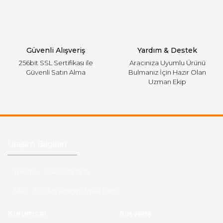
Gönder
Güvenli Alışveriş
Yardım & Destek
256bit SSL Sertifikası ile
Aracınıza Uyumlu Ürünü
Güvenli Satın Alma
Bulmanız İçin Hazır Olan
Uzman Ekip
Ulaşım Bilgileri
Telefon :
0543 728 18 13
Mail :
fordkayseri@hotmail.com
Kurumsal
Alışveriş