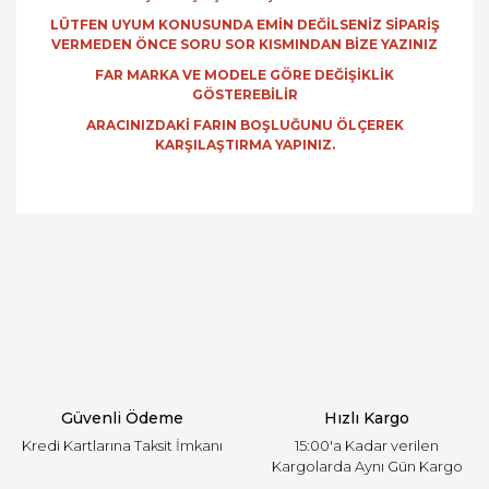
LÜTFEN UYUM KONUSUNDA EMİN DEĞİLSENİZ SİPARİŞ
VERMEDEN ÖNCE SORU SOR KISMINDAN BİZE YAZINIZ
FAR MARKA VE MODELE GÖRE DEĞİŞİKLİK
GÖSTEREBİLİR
ARACINIZDAKİ FARIN BOŞLUĞUNU ÖLÇEREK
KARŞILAŞTIRMA YAPINIZ.
Bu ürünün fiyat bilgisi, resim, ürün açıklamalarında
ve diğer konularda yetersiz gördüğünüz noktaları
Bu ürüne ilk yorumu siz yapın!
öneri formunu kullanarak tarafımıza iletebilirsiniz.
Görüş ve önerileriniz için teşekkür ederiz.
Yorum Yaz
Ürün resmi kalitesiz, bozuk veya görüntülenemiyor.
Ürün açıklamasında eksik bilgiler bulunuyor.
Ürün bilgilerinde hatalar bulunuyor.
Ürün fiyatı diğer sitelerden daha pahalı.
Güvenli Ödeme
Hızlı Kargo
Bu ürüne benzer farklı alternatifler olmalı.
Kredi Kartlarına Taksit İmkanı
15:00'a Kadar verilen
Kargolarda Aynı Gün Kargo