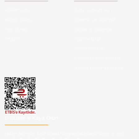
Hakkımızda
Satış Sözleşmesi
Kargo Takibi
Ödeme ve Teslimat
Yeni Üyelik
Gizlilik ve Güvenlik
İletişim
İade ve İptal
Garanti Şartları
Hesap Numaralarımız
Havale Bildirim Formu
E-Bülten'e Kayıt Olun
Haber listemize kayıt olarak kampanyalardan,indirim ve yeni