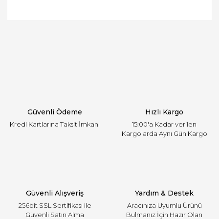
Bu ürünün fiyat bilgisi, resim, ürün açıklamalarında
ve diğer konularda yetersiz gördüğünüz noktaları
Bu ürüne ilk yorumu siz yapın!
öneri formunu kullanarak tarafımıza iletebilirsiniz.
Görüş ve önerileriniz için teşekkür ederiz.
Yorum Yaz
Ürün resmi kalitesiz, bozuk veya görüntülenemiyor.
Ürün açıklamasında eksik bilgiler bulunuyor.
Ürün bilgilerinde hatalar bulunuyor.
Ürün fiyatı diğer sitelerden daha pahalı.
Güvenli Ödeme
Hızlı Kargo
Bu ürüne benzer farklı alternatifler olmalı.
Kredi Kartlarına Taksit İmkanı
15:00'a Kadar verilen
Kargolarda Aynı Gün Kargo
Gönder
Güvenli Alışveriş
Yardım & Destek
256bit SSL Sertifikası ile
Aracınıza Uyumlu Ürünü
Güvenli Satın Alma
Bulmanız İçin Hazır Olan