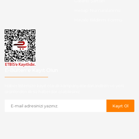
Garanti Şartları
Hesap Numaralarımız
Havale Bildirim Formu
E-Bülten'e Kayıt Olun
Haber listemize kayıt olarak kampanyalardan,indirim ve yeni
ürünlerden ilk siz haberdar olabilirsiniz.
Kayıt Ol