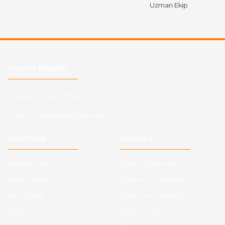
Uzman Ekip
Ulaşım Bilgileri
Telefon :
0543 728 18 13
Mail :
fordkayseri@hotmail.com
Kurumsal
Alışveriş
Hakkımızda
Satış Sözleşmesi
Kargo Takibi
Ödeme ve Teslimat
Yeni Üyelik
Gizlilik ve Güvenlik
İletişim
İade ve İptal