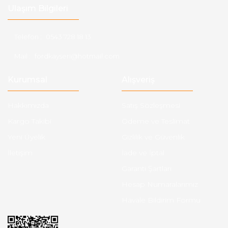
Ulaşım Bilgileri
Telefon :
0543 728 18 13
Mail :
fordkayseri@hotmail.com
Kurumsal
Alışveriş
Hakkımızda
Satış Sözleşmesi
Kargo Takibi
Ödeme ve Teslimat
Yeni Üyelik
Gizlilik ve Güvenlik
İletişim
İade ve İptal
Garanti Şartları
Hesap Numaralarımız
Havale Bildirim Formu