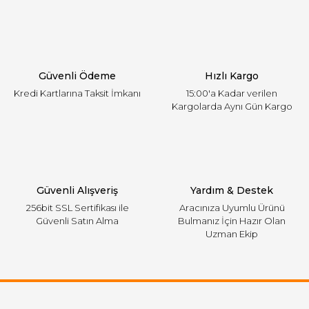
Ürün açıklamasında eksik bilgiler bulunuyor.
Ürün bilgilerinde hatalar bulunuyor.
Ürün fiyatı diğer sitelerden daha pahalı.
Güvenli Ödeme
Hızlı Kargo
Bu ürüne benzer farklı alternatifler olmalı.
Kredi Kartlarına Taksit İmkanı
15:00'a Kadar verilen
Kargolarda Aynı Gün Kargo
Gönder
Güvenli Alışveriş
Yardım & Destek
256bit SSL Sertifikası ile
Aracınıza Uyumlu Ürünü
Güvenli Satın Alma
Bulmanız İçin Hazır Olan
Uzman Ekip