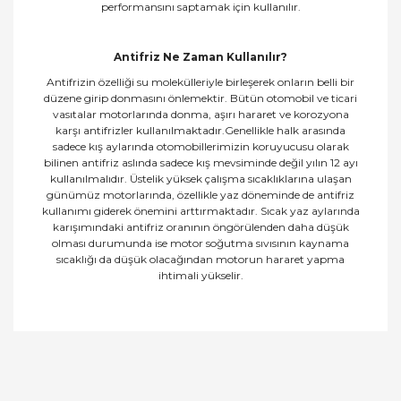
performansını saptamak için kullanılır.
Antifriz Ne Zaman Kullanılır?
Antifrizin özelliği su molekülleriyle birleşerek onların belli bir
düzene girip donmasını önlemektir. Bütün otomobil ve ticari
vasıtalar motorlarında donma, aşırı hararet ve korozyona
karşı antifrizler kullanılmaktadır.Genellikle halk arasında
sadece kış aylarında otomobillerimizin koruyucusu olarak
bilinen antifriz aslında sadece kış mevsiminde değil yılın 12 ayı
kullanılmalıdır. Üstelik yüksek çalışma sıcaklıklarına ulaşan
günümüz motorlarında, özellikle yaz döneminde de antifriz
kullanımı giderek önemini arttırmaktadır. Sıcak yaz aylarında
karışımındaki antifriz oranının öngörülenden daha düşük
olması durumunda ise motor soğutma sıvısının kaynama
sıcaklığı da düşük olacağından motorun hararet yapma
ihtimali yükselir.
Bu ürünün fiyat bilgisi, resim, ürün açıklamalarında
ve diğer konularda yetersiz gördüğünüz noktaları
Bu ürüne ilk yorumu siz yapın!
öneri formunu kullanarak tarafımıza iletebilirsiniz.
Görüş ve önerileriniz için teşekkür ederiz.
Yorum Yaz
Ürün resmi kalitesiz, bozuk veya görüntülenemiyor.