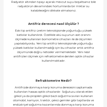
Radyatör altından tıpayı açarak mevcut suyu boşaltsanız bile
radyatörün devamındaki hortumlarda bir miktar su
kalabileceğini dikkate almalısınız.
Antifriz derecesi nasıl ölçülür ?
Eski tip antifriz üretim teknolojisinde yoğunluğu yüksek
katkılar kullanılırdı. Özellikle akü suyunun asit oranını
ölçmede kullanılan bomometre cihazları ile de ölçümleri
yapılabiliyordu. Yeni tip antifriz teknolojisinde yoğunluğu
yüksek katkılar kullanılmadığı için bu cihazlar artık antifriz
ölçümünde doğru neticeler vermemektedir. Yeni nesil
antifrizleri ölçmek için refraktometre denilen optik cihazlar
kullanılmaktadır.
Refraktometre Nedir?
Antifrizde donmaya karşı koruma derecesini saptamada
kullanılan hassas optik cihazlardır. Soğutucu olarak etilen
glikol ya da propilen glikol bazlı soğutma sıvıları kullanan
otomobil, kamyon, traktör, çekici gemiler gibi taşıtlarda ve
endüstriyel soğutma kazanlarında donmaya karşı koruma