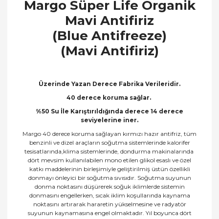
Margo Süper Life Organik
Mavi Antifiriz
(Blue Antifreeze)
(Mavi Antifiriz)
Üzerinde Yazan Derece Fabrika Verileridir.
40 derece koruma sağlar.
%50 Su İle Karıştırıldığında derece 14 derece
seviyelerine iner.
Margo 40 derece koruma sağlayan kırmızı hazır antifriz, tüm
benzinli ve dizel araçların soğutma sistemlerinde kalorifer
tesisatlarında,klima sistemlerinde, dondurma makinalarında
dört mevsim kullanılabilen mono etilen glikol esaslı ve özel
katkı maddelerinin birleşimiyle geliştirilmiş üstün özellikli
donmayı önleyici bir soğutma sıvısıdır. Soğutma suyunun
donma noktasını düşürerek soğuk iklimlerde sistemin
donmasını engellerken, sıcak iklim koşullarında kaynama
noktasını artırarak hararetin yükselmesine ve radyatör
suyunun kaynamasına engel olmaktadır. Yıl boyunca dört