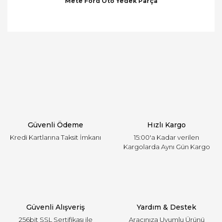
Mete Ford Oto Yedek Parça
Bu ürünün fiyat bilgisi, resim, ürün açıklamalarında
ve diğer konularda yetersiz gördüğünüz noktaları
Bu ürüne ilk yorumu siz yapın!
öneri formunu kullanarak tarafımıza iletebilirsiniz.
Görüş ve önerileriniz için teşekkür ederiz.
Yorum Yaz
Ürün resmi kalitesiz, bozuk veya görüntülenemiyor.
Ürün açıklamasında eksik bilgiler bulunuyor.
Ürün bilgilerinde hatalar bulunuyor.
Ürün fiyatı diğer sitelerden daha pahalı.
Güvenli Ödeme
Hızlı Kargo
Bu ürüne benzer farklı alternatifler olmalı.
Kredi Kartlarına Taksit İmkanı
15:00'a Kadar verilen
Kargolarda Aynı Gün Kargo
Gönder
Güvenli Alışveriş
Yardım & Destek
256bit SSL Sertifikası ile
Aracınıza Uyumlu Ürünü