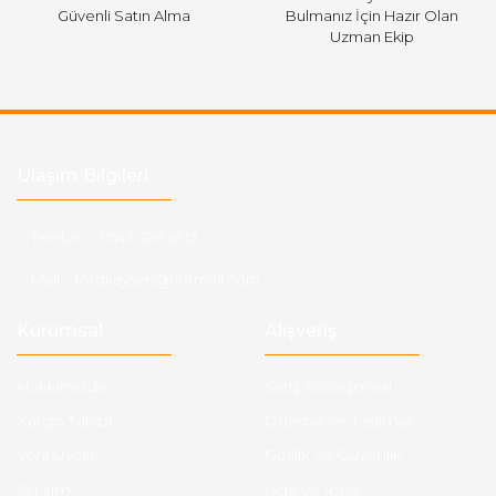
Güvenli Satın Alma
Bulmanız İçin Hazır Olan
Uzman Ekip
Ulaşım Bilgileri
Telefon :
0543 728 18 13
Mail :
fordkayseri@hotmail.com
Kurumsal
Alışveriş
Hakkımızda
Satış Sözleşmesi
Kargo Takibi
Ödeme ve Teslimat
Yeni Üyelik
Gizlilik ve Güvenlik
İletişim
İade ve İptal