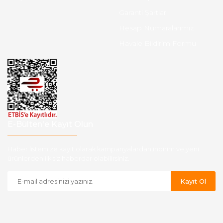
Garanti Şartları
Hesap Numaralarımız
Havale Bildirim Formu
E-Bülten'e Kayıt Olun
Haber listemize kayıt olarak kampanyalardan,indirim ve yeni
ürünlerden ilk siz haberdar olabilirsiniz.
Kayıt Ol