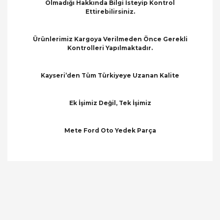
Olmadığı Hakkında Bilgi İsteyip Kontrol
Ettirebilirsiniz.
Ürünlerimiz Kargoya Verilmeden Önce Gerekli
Kontrolleri Yapılmaktadır.
Kayseri’den Tüm Türkiyeye Uzanan Kalite
Ek İşimiz Değil, Tek İşimiz
Mete Ford Oto Yedek Parça
Bu ürünün fiyat bilgisi, resim, ürün açıklamalarında
ve diğer konularda yetersiz gördüğünüz noktaları
Bu ürüne ilk yorumu siz yapın!
öneri formunu kullanarak tarafımıza iletebilirsiniz.
Görüş ve önerileriniz için teşekkür ederiz.
Yorum Yaz
Ürün resmi kalitesiz, bozuk veya görüntülenemiyor.
Ürün açıklamasında eksik bilgiler bulunuyor.