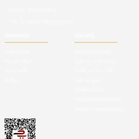
Telefon :
0543 728 18 13
Mail :
fordkayseri@hotmail.com
Kurumsal
Alışveriş
Hakkımızda
Satış Sözleşmesi
Kargo Takibi
Ödeme ve Teslimat
Yeni Üyelik
Gizlilik ve Güvenlik
İletişim
İade ve İptal
Garanti Şartları
Hesap Numaralarımız
Havale Bildirim Formu