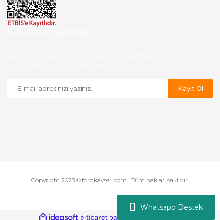
E-Bülten'e Kayıt Olun
Haber listemize kayıt olarak kampanyalardan,indirim ve yeni
ürünlerden ilk siz haberdar olabilirsiniz.
Kayıt Ol
Copyright 2023 © fordkayseri.com | Tüm hakları saklıdır.
Whatsapp Destek
ile
ideasoft
e-