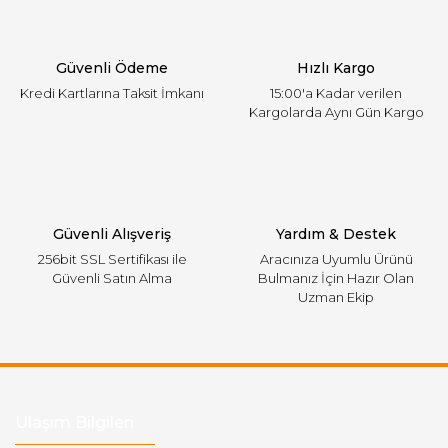
Ürün bilgilerinde hatalar bulunuyor.
Ürün fiyatı diğer sitelerden daha pahalı.
Güvenli Ödeme
Hızlı Kargo
Bu ürüne benzer farklı alternatifler olmalı.
Kredi Kartlarına Taksit İmkanı
15:00'a Kadar verilen
Kargolarda Aynı Gün Kargo
Gönder
Güvenli Alışveriş
Yardım & Destek
256bit SSL Sertifikası ile
Aracınıza Uyumlu Ürünü
Güvenli Satın Alma
Bulmanız İçin Hazır Olan
Uzman Ekip
Ulaşım Bilgileri