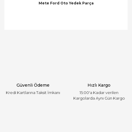
Mete Ford Oto Yedek Parça
Bu ürünün fiyat bilgisi, resim, ürün açıklamalarında
ve diğer konularda yetersiz gördüğünüz noktaları
Bu ürüne ilk yorumu siz yapın!
öneri formunu kullanarak tarafımıza iletebilirsiniz.
Görüş ve önerileriniz için teşekkür ederiz.
Yorum Yaz
Ürün resmi kalitesiz, bozuk veya görüntülenemiyor.
Ürün açıklamasında eksik bilgiler bulunuyor.
Ürün bilgilerinde hatalar bulunuyor.
Ürün fiyatı diğer sitelerden daha pahalı.
Güvenli Ödeme
Hızlı Kargo
Bu ürüne benzer farklı alternatifler olmalı.
Kredi Kartlarına Taksit İmkanı
15:00'a Kadar verilen
Kargolarda Aynı Gün Kargo
Gönder