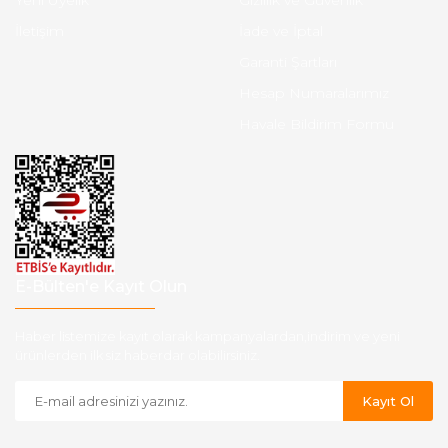
Yeni Üyelik
Gizlilik ve Güvenlik
İletişim
İade ve İptal
Garanti Şartları
Hesap Numaralarımız
Havale Bildirim Formu
E-Bülten'e Kayıt Olun
Haber listemize kayıt olarak kampanyalardan,indirim ve yeni
ürünlerden ilk siz haberdar olabilirsiniz.
Kayıt Ol