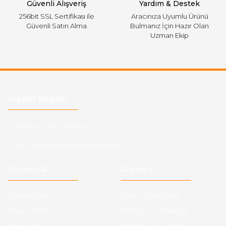
Güvenli Alışveriş
Yardım & Destek
256bit SSL Sertifikası ile
Aracınıza Uyumlu Ürünü
Güvenli Satın Alma
Bulmanız İçin Hazır Olan
Uzman Ekip
Ulaşım Bilgileri
Telefon :
0543 728 18 13
Mail :
fordkayseri@hotmail.com
Kurumsal
Alışveriş
Hakkımızda
Satış Sözleşmesi
Kargo Takibi
Ödeme ve Teslimat