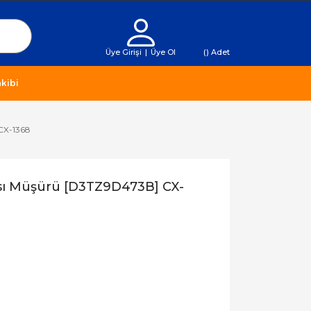
Üye Girişi
|
Üye Ol
(
) Adet
kibi
CX-1368
sı Müşürü [D3TZ9D473B] CX-