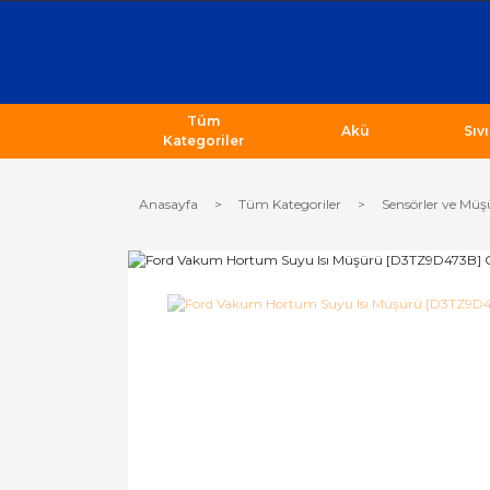
Tüm
Akü
Sıv
Kategoriler
Anasayfa
Tüm Kategoriler
Sensörler ve Müş