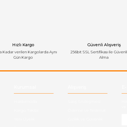
emiyor.
Yorum Yaz
Hızlı Kargo
Güvenli Alışveriş
'a Kadar verilen Kargolarda Aynı
256bit SSL Sertifikası ile Güvenl
Gün Kargo
Alma
Gönder
Kurumsal
Alışveriş
E-
Hakkımızda
Satış Sözleşmesi
Ha
ve 
Kargo Takibi
Ödeme ve Teslimat
Yeni Üyelik
Gizlilik ve Güvenlik