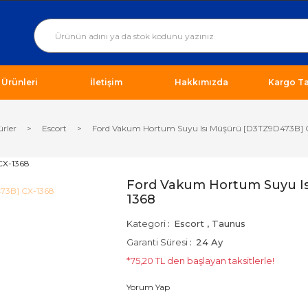
ı Ürünleri
İletişim
Hakkımızda
Kargo Ta
ürler
Escort
Ford Vakum Hortum Suyu Isı Müşürü [D3TZ9D473B] 
Ford Vakum Hortum Suyu I
1368
Kategori
Escort
,
Taunus
Garanti Süresi
24 Ay
*75,20 TL den başlayan taksitlerle!
Yorum Yap