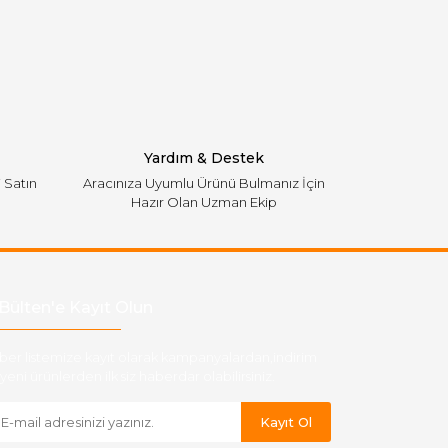
Yardım & Destek
i Satın
Aracınıza Uyumlu Ürünü Bulmanız İçin
Hazır Olan Uzman Ekip
Bülten'e Kayıt Olun
ber listemize kayıt olarak kampanyalardan,indirim
yeni ürünlerden ilk siz haberdar olabilirsiniz.
Kayıt Ol