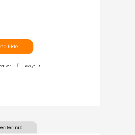
te Ekle
er Ver
Tavsiye Et
erileriniz