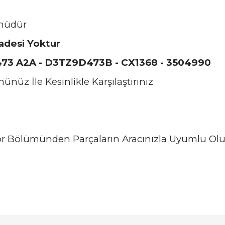
nüdür
adesi Yoktur
73 A2A - D3TZ9D473B - CX1368 - 3504990
nüz İle Kesinlikle Karşılaştırınız
or Bölümünden Parçaların Aracınızla Uyumlu Olu
arında ve diğer konularda yetersiz gördüğünüz noktaları öneri formunu ku
Bu ürüne ilk yorumu siz yapın!