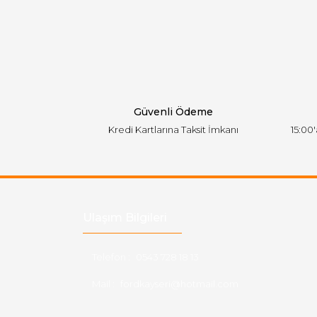
Ürün resmi kalitesiz, bozuk veya görüntülen
Ürün açıklamasında eksik bilgiler bulunuyor.
Ürün bilgilerinde hatalar bulunuyor.
Ürün fiyatı diğer sitelerden daha pahalı.
Bu ürüne benzer farklı alternatifler olmalı.
Güvenli Ödeme
Kredi Kartlarına Taksit İmkanı
15:00
Ulaşım Bilgileri
Telefon :
0543 728 18 13
Mail :
fordkayseri@hotmail.com