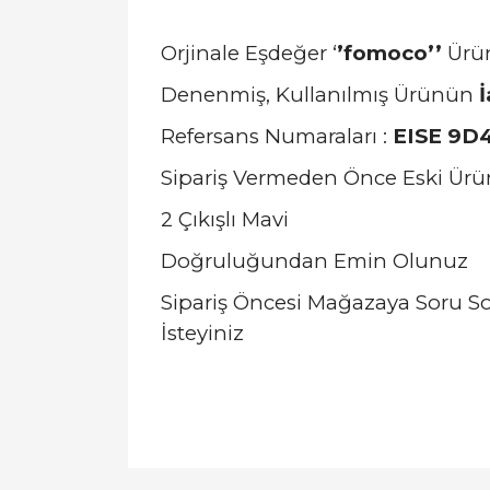
Orjinale Eşdeğer ‘
’fomoco’’
Ürü
Denenmiş, Kullanılmış Ürünün
İ
Refersans Numaraları :
EISE 9D4
Sipariş Vermeden Önce Eski Ürünü
2 Çıkışlı Mavi
Doğruluğundan Emin Olunuz
Sipariş Öncesi Mağazaya Soru S
İsteyiniz
Bu ürünün fiyat bilgisi, resim, ürün açıklamal
Görüş ve önerileriniz için teşekkür ederiz.