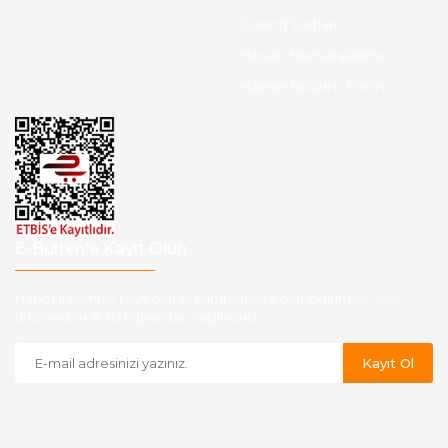
Garanti Şartları
Hesap Numaralarımız
Havale Bildirim Formu
E-Bülten'e Kayıt Olun
Haber listemize kayıt olarak kampanyalardan,indirim ve yeni
ürünlerden ilk siz haberdar olabilirsiniz.
Kayıt Ol