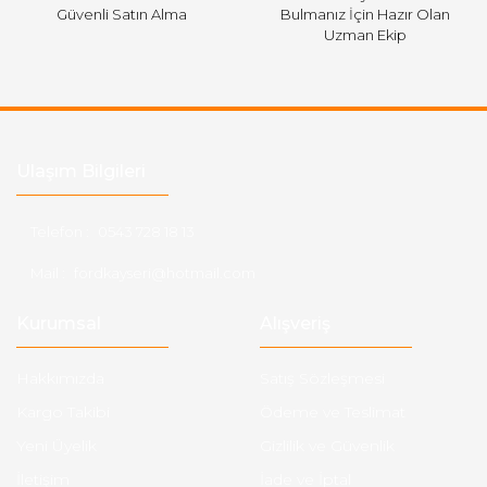
Güvenli Satın Alma
Bulmanız İçin Hazır Olan
Uzman Ekip
Ulaşım Bilgileri
Telefon :
0543 728 18 13
Mail :
fordkayseri@hotmail.com
Kurumsal
Alışveriş
Hakkımızda
Satış Sözleşmesi
Kargo Takibi
Ödeme ve Teslimat
Yeni Üyelik
Gizlilik ve Güvenlik
İletişim
İade ve İptal