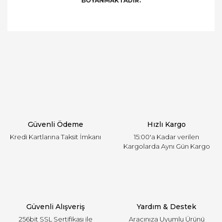
BOYANMAKTADIR.
Bu ürünün fiyat bilgisi, resim, ürün açıklamalarında
ve diğer konularda yetersiz gördüğünüz noktaları
Bu ürüne ilk yorumu siz yapın!
öneri formunu kullanarak tarafımıza iletebilirsiniz.
Görüş ve önerileriniz için teşekkür ederiz.
Yorum Yaz
Ürün resmi kalitesiz, bozuk veya görüntülenemiyor.
Ürün açıklamasında eksik bilgiler bulunuyor.
Ürün bilgilerinde hatalar bulunuyor.
Ürün fiyatı diğer sitelerden daha pahalı.
Güvenli Ödeme
Hızlı Kargo
Bu ürüne benzer farklı alternatifler olmalı.
Kredi Kartlarına Taksit İmkanı
15:00'a Kadar verilen
Kargolarda Aynı Gün Kargo
Gönder
Güvenli Alışveriş
Yardım & Destek
256bit SSL Sertifikası ile
Aracınıza Uyumlu Ürünü