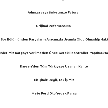
Adınıza veya Şirketinize Faturalı
Orijinal Refersans No :
Sor Bölümünden Parçaların Aracınızla Uyumlu Olup Olmadığı Hakkınd
nlerimiz Kargoya Verilmeden Önce Gerekli Kontrolleri Yapılmakta
Kayseri’den Tüm Türkiyeye Uzanan Kalite
Ek İşimiz Değil, Tek İşimiz
Mete Ford Oto Yedek Parça
arında ve diğer konularda yetersiz gördüğünüz noktaları öneri formunu ku