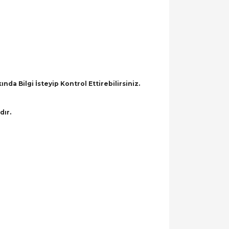
a Bilgi İsteyip Kontrol Ettirebilirsiniz.
dır.
llanarak tarafımıza iletebilirsiniz.