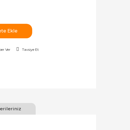
te Ekle
er Ver
Tavsiye Et
erileriniz