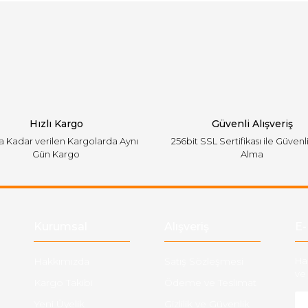
Bu ürüne ilk yorumu siz yapın!
emiyor.
Yorum Yaz
Hızlı Kargo
Güvenli Alışveriş
'a Kadar verilen Kargolarda Aynı
256bit SSL Sertifikası ile Güvenl
Gün Kargo
Alma
Gönder
Kurumsal
Alışveriş
E-
Hakkımızda
Satış Sözleşmesi
Ha
ve 
Kargo Takibi
Ödeme ve Teslimat
Yeni Üyelik
Gizlilik ve Güvenlik