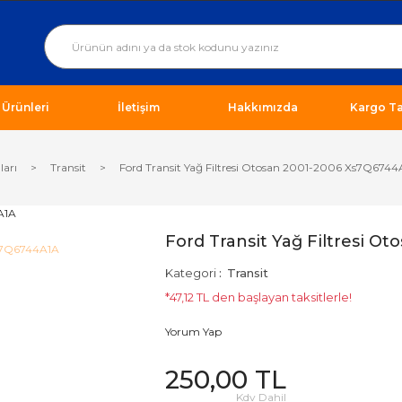
ı Ürünleri
İletişim
Hakkımızda
Kargo Ta
ları
Transit
Ford Transit Yağ Filtresi Otosan 2001-2006 Xs7Q6744
Ford Transit Yağ Filtresi O
Kategori
Transit
*47,12 TL den başlayan taksitlerle!
Yorum Yap
250,00 TL
Kdv Dahil