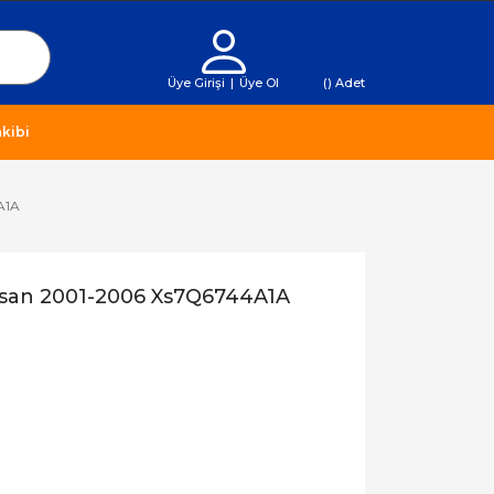
Üye Girişi
|
Üye Ol
(
) Adet
kibi
A1A
tosan 2001-2006 Xs7Q6744A1A