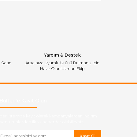
Yardım & Destek
i Satın
Aracınıza Uyumlu Ürünü Bulmanız İçin
Hazır Olan Uzman Ekip
Bülten'e Kayıt Olun
ber listemize kayıt olarak kampanyalardan,indirim
yeni ürünlerden ilk siz haberdar olabilirsiniz.
Kayıt Ol