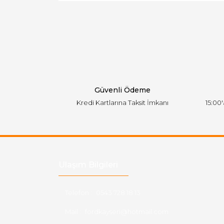
Ürün resmi kalitesiz, bozuk veya görüntülen
Ürün açıklamasında eksik bilgiler bulunuyor.
Ürün bilgilerinde hatalar bulunuyor.
Ürün fiyatı diğer sitelerden daha pahalı.
Bu ürüne benzer farklı alternatifler olmalı.
Güvenli Ödeme
Kredi Kartlarına Taksit İmkanı
15:00
Ulaşım Bilgileri
Telefon :
0543 728 18 13
Mail :
fordkayseri@hotmail.com