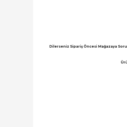
Dilerseniz Sipariş Öncesi Mağazaya Soru 
Ürü
Bu ürünün fiyat bilgisi, resim, ürün açıklamal
Görüş ve önerileriniz için teşekkür ederiz.