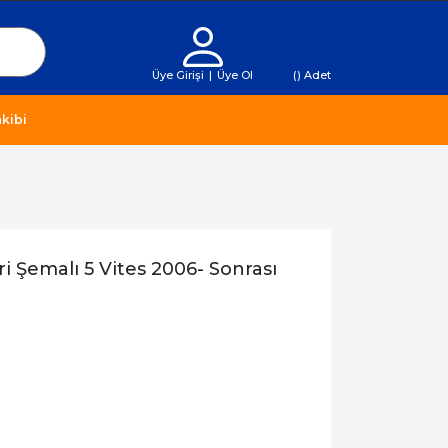
Üye Girişi
|
Üye Ol
(
) Adet
kibi
i Şemalı 5 Vites 2006- Sonrası