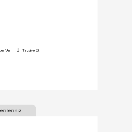
er Ver
Tavsiye Et
erileriniz