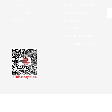
ve 
Kargo Takibi
Ödeme ve Teslimat
Yeni Üyelik
Gizlilik ve Güvenlik
İletişim
İade ve İptal
Garanti Şartları
Hesap Numaralarımız
Havale Bildirim Formu