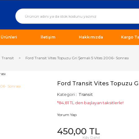
ı Ürünleri
İletişim
Hakkımızda
Kargo Ta
Transit
Ford Transit Vites Topuzu Gri Şemalı 5 Vites 2006- Sonrası
Ford Transit Vites Topuzu Gr
Kategori
Transit
*84,81 TL den başlayan taksitlerle!
Yorum Yap
450,00 TL
Kdv Dahil