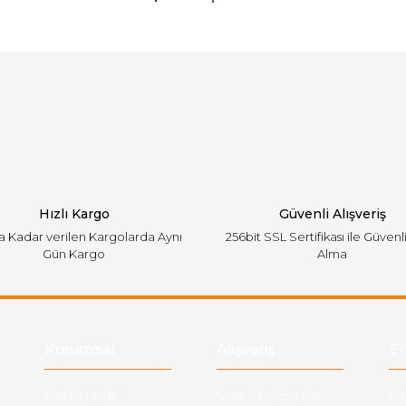
arında ve diğer konularda yetersiz gördüğünüz noktaları öneri formunu ku
Bu ürüne ilk yorumu siz yapın!
emiyor.
Yorum Yaz
Hızlı Kargo
Güvenli Alışveriş
'a Kadar verilen Kargolarda Aynı
256bit SSL Sertifikası ile Güvenl
Gün Kargo
Alma
Gönder
Kurumsal
Alışveriş
E-
Hakkımızda
Satış Sözleşmesi
Ha