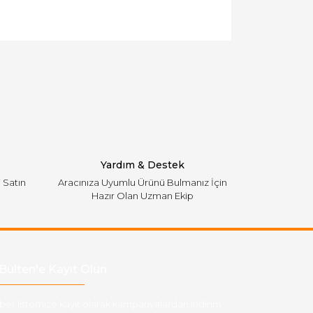
llanarak tarafımıza iletebilirsiniz.
Yardım & Destek
i Satın
Aracınıza Uyumlu Ürünü Bulmanız İçin
Hazır Olan Uzman Ekip
Bülten'e Kayıt Olun
ber listemize kayıt olarak kampanyalardan,indirim