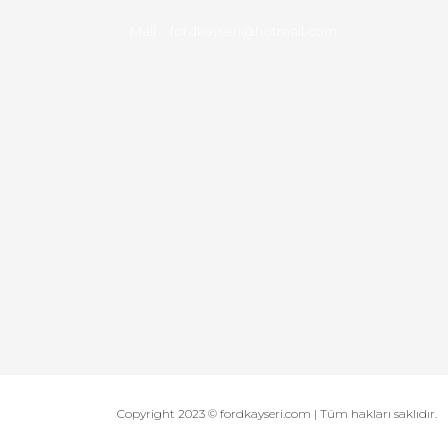
Mail :
fordkayseri@hotmail.com
Copyright 2023 © fordkayseri.com | Tüm hakları saklıdır.