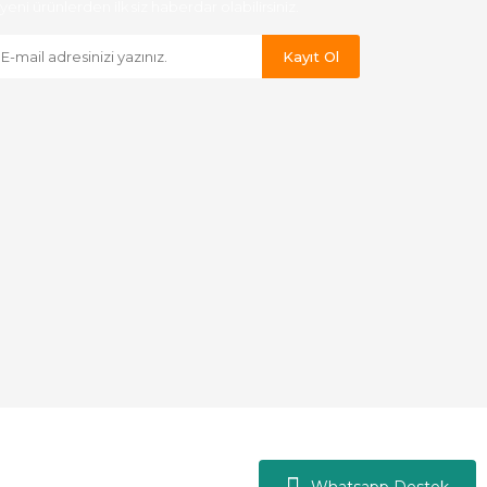
yeni ürünlerden ilk siz haberdar olabilirsiniz.
Kayıt Ol
Whatsapp Destek