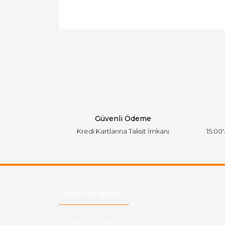
Bu ürünün fiyat bilgisi, resim, ürün açıklamal
Görüş ve önerileriniz için teşekkür ederiz.
Ürün resmi kalitesiz, bozuk veya görüntülen
Ürün açıklamasında eksik bilgiler bulunuyor.
Ürün bilgilerinde hatalar bulunuyor.
Ürün fiyatı diğer sitelerden daha pahalı.
Bu ürüne benzer farklı alternatifler olmalı.
Güvenli Ödeme
Kredi Kartlarına Taksit İmkanı
15:00
Ulaşım Bilgileri
Telefon :
0543 728 18 13