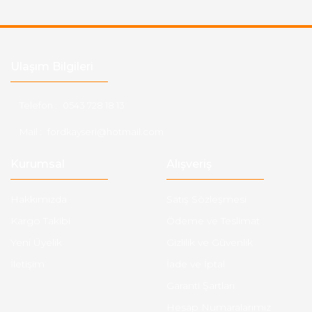
Ulaşım Bilgileri
Telefon :
0543 728 18 13
Mail :
fordkayseri@hotmail.com
Kurumsal
Alışveriş
Hakkımızda
Satış Sözleşmesi
Kargo Takibi
Ödeme ve Teslimat
Yeni Üyelik
Gizlilik ve Güvenlik
İletişim
İade ve İptal
Garanti Şartları
Hesap Numaralarımız