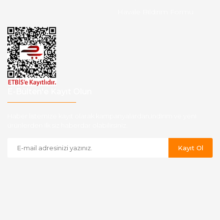
Havale Bildirim Formu
E-Bülten'e Kayıt Olun
Haber listemize kayıt olarak kampanyalardan,indirim ve yeni
ürünlerden ilk siz haberdar olabilirsiniz.
Kayıt Ol