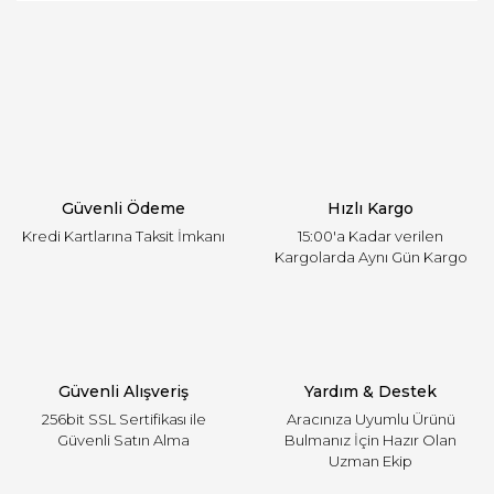
öneri formunu kullanarak tarafımıza iletebilirsiniz.
Görüş ve önerileriniz için teşekkür ederiz.
Yorum Yaz
Ürün resmi kalitesiz, bozuk veya görüntülenemiyor.
Ürün açıklamasında eksik bilgiler bulunuyor.
Ürün bilgilerinde hatalar bulunuyor.
Ürün fiyatı diğer sitelerden daha pahalı.
Güvenli Ödeme
Hızlı Kargo
Bu ürüne benzer farklı alternatifler olmalı.
Kredi Kartlarına Taksit İmkanı
15:00'a Kadar verilen
Kargolarda Aynı Gün Kargo
Gönder
Güvenli Alışveriş
Yardım & Destek
256bit SSL Sertifikası ile
Aracınıza Uyumlu Ürünü
Güvenli Satın Alma
Bulmanız İçin Hazır Olan
Uzman Ekip