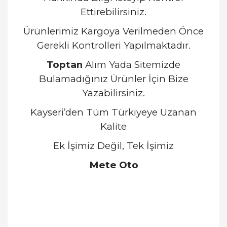
Ettirebilirsiniz.
Ürünlerimiz Kargoya Verilmeden Önce
Gerekli Kontrolleri Yapılmaktadır.
Toptan
Alım Yada Sitemizde
Bulamadığınız Ürünler İçin Bize
Yazabilirsiniz.
Kayseri’den Tüm Türkiyeye Uzanan
Kalite
Ek İşimiz Değil, Tek İşimiz
Mete Oto
Bu ürünün fiyat bilgisi, resim, ürün açıklamalarında
ve diğer konularda yetersiz gördüğünüz noktaları
Bu ürüne ilk yorumu siz yapın!