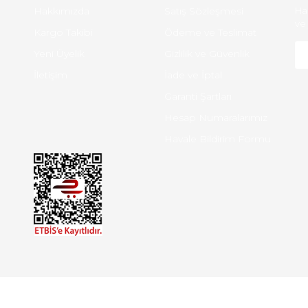
Hakkımızda
Satış Sözleşmesi
Ha
ve 
Kargo Takibi
Ödeme ve Teslimat
Yeni Üyelik
Gizlilik ve Güvenlik
İletişim
İade ve İptal
Garanti Şartları
Hesap Numaralarımız
Havale Bildirim Formu