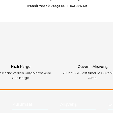
Transit Yedek Parça 6C1T 14A076 AB
arında ve diğer konularda yetersiz gördüğünüz noktaları öneri formunu ku
Bu ürüne ilk yorumu siz yapın!
emiyor.
Yorum Yaz
Hızlı Kargo
Güvenli Alışveriş
'a Kadar verilen Kargolarda Aynı
256bit SSL Sertifikası ile Güvenl
Gün Kargo
Alma
Gönder
Kurumsal
Alışveriş
E-