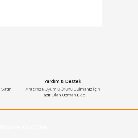
llanarak tarafımıza iletebilirsiniz.
Yardım & Destek
i Satın
Aracınıza Uyumlu Ürünü Bulmanız İçin
Hazır Olan Uzman Ekip
Bülten'e Kayıt Olun