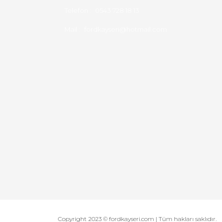
Telefon :
0543 728 18 13
Mail :
fordkayseri@hotmail.com
Copyright 2023 © fordkayseri.com | Tüm hakları saklıdır.