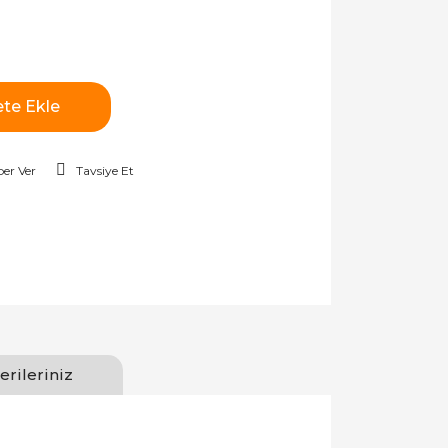
te Ekle
er Ver
Tavsiye Et
erileriniz