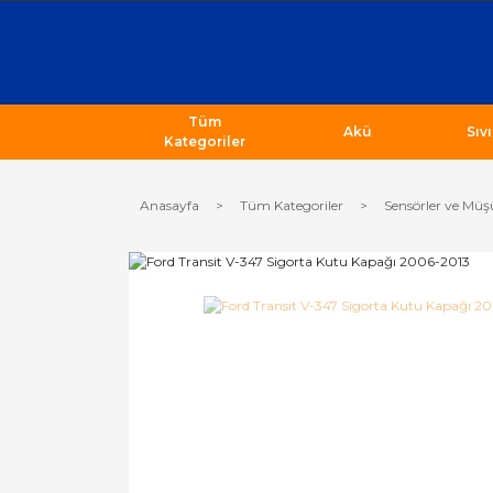
Tüm
Akü
Sıv
Kategoriler
Anasayfa
Tüm Kategoriler
Sensörler ve Müş