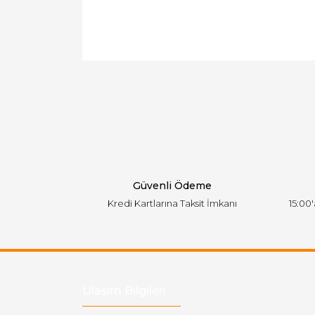
Bu ürünün fiyat bilgisi, resim, ürün açıklamal
Görüş ve önerileriniz için teşekkür ederiz.
Ürün resmi kalitesiz, bozuk veya görüntülen
Ürün açıklamasında eksik bilgiler bulunuyor.
Ürün bilgilerinde hatalar bulunuyor.
Ürün fiyatı diğer sitelerden daha pahalı.
Bu ürüne benzer farklı alternatifler olmalı.
Güvenli Ödeme
Kredi Kartlarına Taksit İmkanı
15:00
Ulaşım Bilgileri