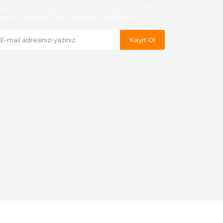
ber listemize kayıt olarak kampanyalardan,indirim
yeni ürünlerden ilk siz haberdar olabilirsiniz.
Kayıt Ol