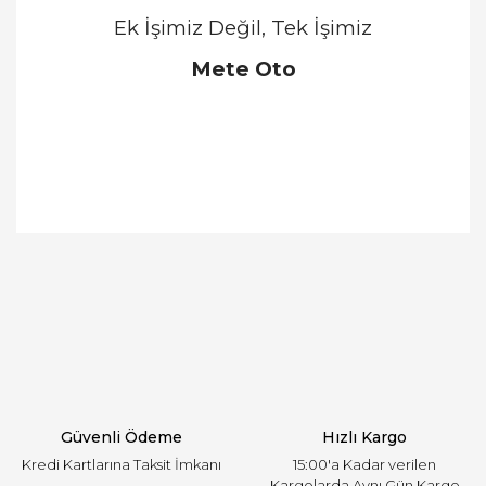
Ek İşimiz Değil, Tek İşimiz
Mete Oto
Bu ürünün fiyat bilgisi, resim, ürün açıklamalarında
ve diğer konularda yetersiz gördüğünüz noktaları
Bu ürüne ilk yorumu siz yapın!
öneri formunu kullanarak tarafımıza iletebilirsiniz.
Görüş ve önerileriniz için teşekkür ederiz.
Yorum Yaz
Ürün resmi kalitesiz, bozuk veya görüntülenemiyor.
Ürün açıklamasında eksik bilgiler bulunuyor.
Ürün bilgilerinde hatalar bulunuyor.
Ürün fiyatı diğer sitelerden daha pahalı.
Güvenli Ödeme
Hızlı Kargo
Bu ürüne benzer farklı alternatifler olmalı.
Kredi Kartlarına Taksit İmkanı
15:00'a Kadar verilen
Kargolarda Aynı Gün Kargo