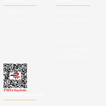
Kurumsal
Alışveriş
Hakkımızda
Satış Sözleşmesi
Kargo Takibi
Ödeme ve Teslimat
Yeni Üyelik
Gizlilik ve Güvenlik
İletişim
İade ve İptal
Garanti Şartları
Hesap Numaralarımız
Havale Bildirim Formu
E-Bülten'e Kayıt Olun