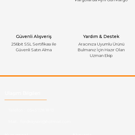
Gönder
Güvenli Alışveriş
Yardım & Destek
256bit SSL Sertifikası ile
Aracınıza Uyumlu Ürünü
Güvenli Satın Alma
Bulmanız İçin Hazır Olan
Uzman Ekip
Ulaşım Bilgileri
Telefon :
0543 728 18 13
Mail :
fordkayseri@hotmail.com