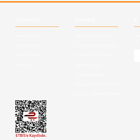
Gönder
Kurumsal
Alışveriş
E-
Hakkımızda
Satış Sözleşmesi
Ha
ve 
Kargo Takibi
Ödeme ve Teslimat
Yeni Üyelik
Gizlilik ve Güvenlik
İletişim
İade ve İptal
Garanti Şartları
Hesap Numaralarımız
Havale Bildirim Formu