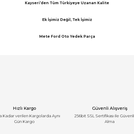
Kayseri’den Tüm Türkiyeye Uzanan Kalite
Ek İşimiz Değil, Tek İşimiz
Mete Ford Oto Yedek Parça
arında ve diğer konularda yetersiz gördüğünüz noktaları öneri formunu ku
Bu ürüne ilk yorumu siz yapın!
emiyor.
Yorum Yaz
Hızlı Kargo
Güvenli Alışveriş
'a Kadar verilen Kargolarda Aynı
256bit SSL Sertifikası ile Güvenl
Gün Kargo
Alma