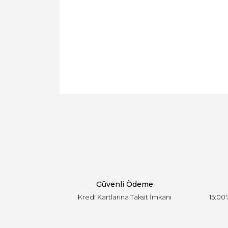
Bu ürünün fiyat bilgisi, resim, ürün açıklamal
Görüş ve önerileriniz için teşekkür ederiz.
Ürün resmi kalitesiz, bozuk veya görüntülen
Ürün açıklamasında eksik bilgiler bulunuyor.
Ürün bilgilerinde hatalar bulunuyor.
Ürün fiyatı diğer sitelerden daha pahalı.
Bu ürüne benzer farklı alternatifler olmalı.
Güvenli Ödeme
Kredi Kartlarına Taksit İmkanı
15:00