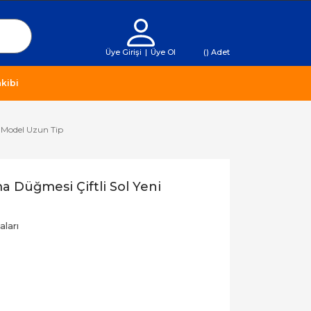
Üye Girişi
|
Üye Ol
(
) Adet
kibi
 Model Uzun Tip
 Düğmesi Çiftli Sol Yeni
aları