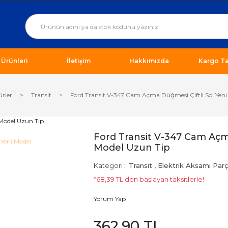
ı Ürünleri
İletişim
Hakkımızda
Kargo Ta
ürler
Transit
Ford Transit V-347 Cam Açma Düğmesi Çiftli Sol Yeni
Ford Transit V-347 Cam Açma
Model Uzun Tip
Kategori
Transit
,
Elektrik Aksamı Parç
*68,39 TL den başlayan taksitlerle!
Yorum Yap
362,90 TL