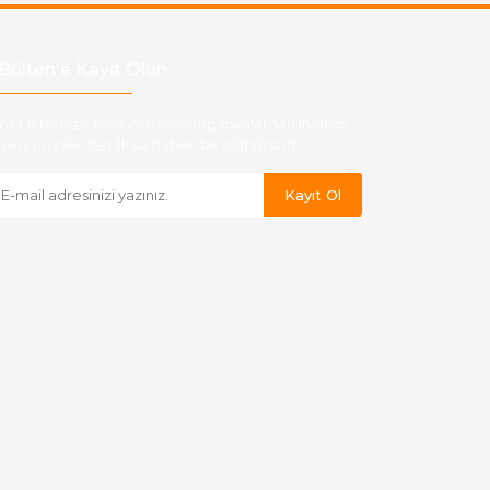
Bülten'e Kayıt Olun
ber listemize kayıt olarak kampanyalardan,indirim
yeni ürünlerden ilk siz haberdar olabilirsiniz.
Kayıt Ol