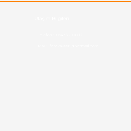
Ulaşım Bilgileri
Telefon :
0543 728 18 13
Mail :
fordkayseri@hotmail.com