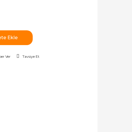
te Ekle
er Ver
Tavsiye Et