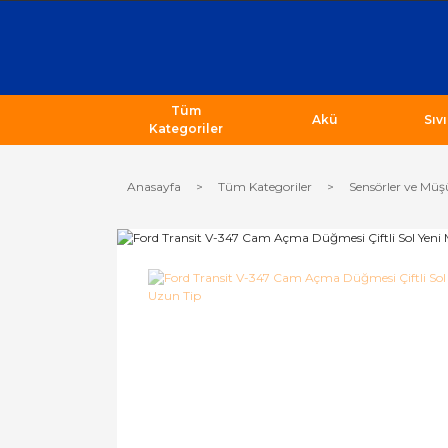
Tüm
Akü
Sıv
Kategoriler
Anasayfa
Tüm Kategoriler
Sensörler ve Müş