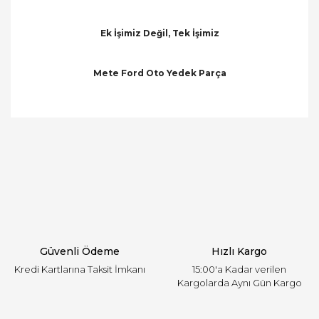
Ek İşimiz Değil, Tek İşimiz
Mete Ford Oto Yedek Parça
Bu ürünün fiyat bilgisi, resim, ürün açıklamalarında
ve diğer konularda yetersiz gördüğünüz noktaları
Bu ürüne ilk yorumu siz yapın!
öneri formunu kullanarak tarafımıza iletebilirsiniz.
Görüş ve önerileriniz için teşekkür ederiz.
Yorum Yaz
Ürün resmi kalitesiz, bozuk veya görüntülenemiyor.
Ürün açıklamasında eksik bilgiler bulunuyor.
Ürün bilgilerinde hatalar bulunuyor.
Ürün fiyatı diğer sitelerden daha pahalı.
Güvenli Ödeme
Hızlı Kargo
Bu ürüne benzer farklı alternatifler olmalı.
Kredi Kartlarına Taksit İmkanı
15:00'a Kadar verilen
Kargolarda Aynı Gün Kargo