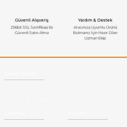
Gönder
Güvenli Alışveriş
Yardım & Destek
256bit SSL Sertifikası ile
Aracınıza Uyumlu Ürünü
Güvenli Satın Alma
Bulmanız İçin Hazır Olan
Uzman Ekip
Ulaşım Bilgileri
Telefon :
0543 728 18 13
Mail :
fordkayseri@hotmail.com
Kurumsal
Alışveriş