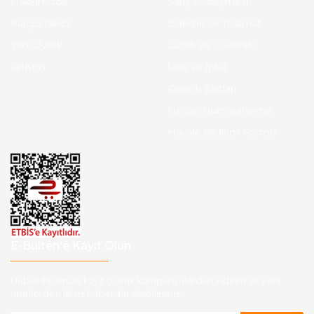
Hakkımızda
Satış Sözleşmesi
Kargo Takibi
Ödeme ve Teslimat
Yeni Üyelik
Gizlilik ve Güvenlik
İletişim
İade ve İptal
Garanti Şartları
Hesap Numaralarımız
Havale Bildirim Formu
E-Bülten'e Kayıt Olun
Haber listemize kayıt olarak kampanyalardan,indirim ve yeni
ürünlerden ilk siz haberdar olabilirsiniz.