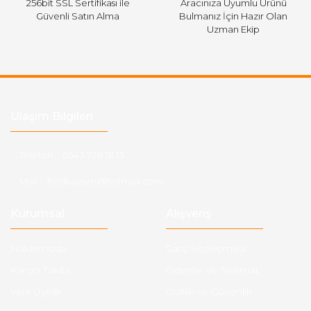
256bit SSL Sertifikası ile
Aracınıza Uyumlu Ürünü
Güvenli Satın Alma
Bulmanız İçin Hazır Olan
Uzman Ekip
Ulaşım Bilgileri
Telefon :
0543 728 18 13
Mail :
fordkayseri@hotmail.com
Kurumsal
Alışveriş
Hakkımızda
Satış Sözleşmesi
Kargo Takibi
Ödeme ve Teslimat
Yeni Üyelik
Gizlilik ve Güvenlik