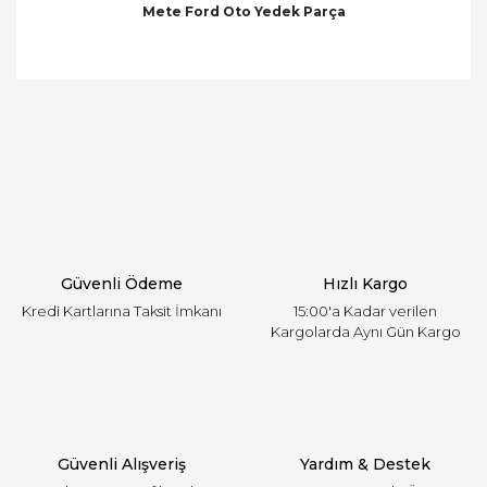
Mete Ford Oto Yedek Parça
Bu ürünün fiyat bilgisi, resim, ürün açıklamalarında
ve diğer konularda yetersiz gördüğünüz noktaları
Bu ürüne ilk yorumu siz yapın!
öneri formunu kullanarak tarafımıza iletebilirsiniz.
Görüş ve önerileriniz için teşekkür ederiz.
Yorum Yaz
Ürün resmi kalitesiz, bozuk veya görüntülenemiyor.
Ürün açıklamasında eksik bilgiler bulunuyor.
Ürün bilgilerinde hatalar bulunuyor.
Ürün fiyatı diğer sitelerden daha pahalı.
Güvenli Ödeme
Hızlı Kargo
Bu ürüne benzer farklı alternatifler olmalı.
Kredi Kartlarına Taksit İmkanı
15:00'a Kadar verilen
Kargolarda Aynı Gün Kargo
Gönder
Güvenli Alışveriş
Yardım & Destek