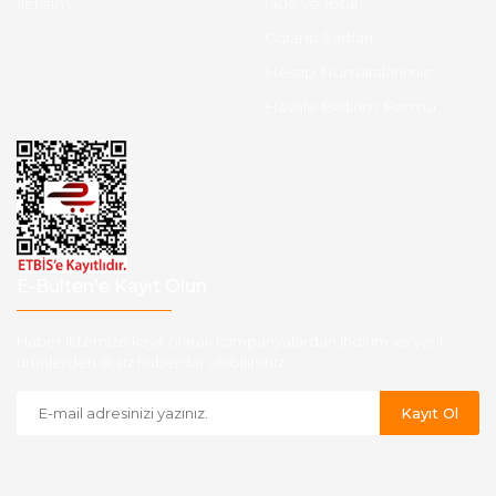
İletişim
İade ve İptal
Garanti Şartları
Hesap Numaralarımız
Havale Bildirim Formu
E-Bülten'e Kayıt Olun
Haber listemize kayıt olarak kampanyalardan,indirim ve yeni
ürünlerden ilk siz haberdar olabilirsiniz.
Kayıt Ol