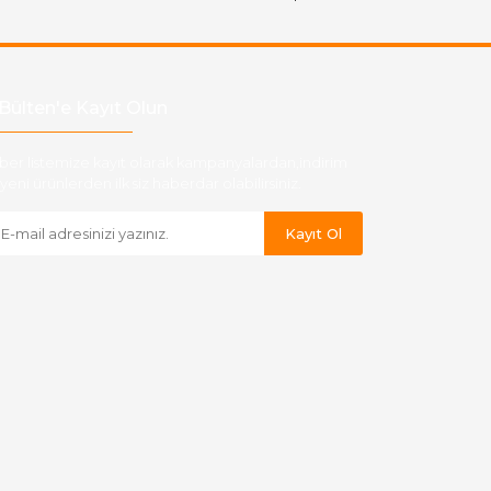
Bülten'e Kayıt Olun
ber listemize kayıt olarak kampanyalardan,indirim
yeni ürünlerden ilk siz haberdar olabilirsiniz.
Kayıt Ol