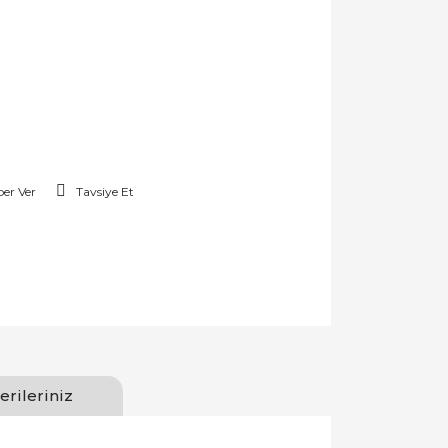
er Ver
Tavsiye Et
erileriniz