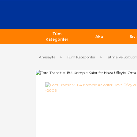
Tüm
Akü
Sıv
Kategoriler
Anasayfa
Tüm Kategoriler
Isıtma Ve Soğutm