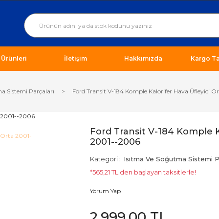
ı Ürünleri
İletişim
Hakkımızda
Kargo Ta
a Sistemi Parçaları
Ford Transit V-184 Komple Kalorifer Hava Üfleyici 
Ford Transit V-184 Komple K
2001--2006
Kategori
Isıtma Ve Soğutma Sistemi Pa
*565,21 TL den başlayan taksitlerle!
Yorum Yap
2.999,00 TL