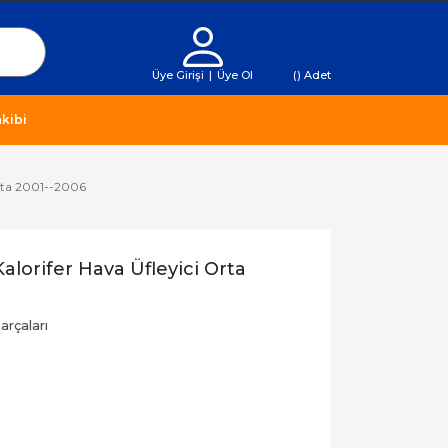
Üye Girişi
|
Üye Ol
(
) Adet
kibi
Orta 2001--2006
alorifer Hava Üfleyici Orta
rçaları