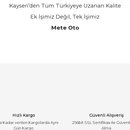
Kayseri’den Tüm Türkiyeye Uzanan Kalite
Ek İşimiz Değil, Tek İşimiz
Mete Oto
arında ve diğer konularda yetersiz gördüğünüz noktaları öneri formunu ku
Bu ürüne ilk yorumu siz yapın!
emiyor.
Yorum Yaz
Hızlı Kargo
Güvenli Alışveriş
'a Kadar verilen Kargolarda Aynı
256bit SSL Sertifikası ile Güvenl
Gün Kargo
Alma