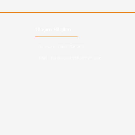
Ulaşım Bilgileri
Telefon :
0543 728 18 13
Mail :
fordkayseri@hotmail.com