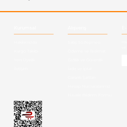
Gönder
Kurumsal
Alışveriş
E-
Hakkımızda
Satış Sözleşmesi
Ha
ve 
Kargo Takibi
Ödeme ve Teslimat
Yeni Üyelik
Gizlilik ve Güvenlik
İletişim
İade ve İptal
Garanti Şartları
Hesap Numaralarımız
Havale Bildirim Formu