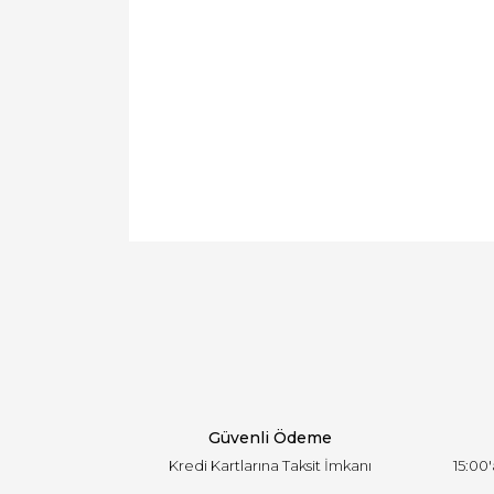
Bu ürünün fiyat bilgisi, resim, ürün açıklamal
Görüş ve önerileriniz için teşekkür ederiz.
Ürün resmi kalitesiz, bozuk veya görüntülen
Ürün açıklamasında eksik bilgiler bulunuyor.
Ürün bilgilerinde hatalar bulunuyor.
Ürün fiyatı diğer sitelerden daha pahalı.
Bu ürüne benzer farklı alternatifler olmalı.
Güvenli Ödeme
Kredi Kartlarına Taksit İmkanı
15:00