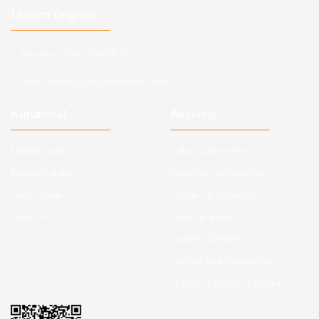
Ulaşım Bilgileri
Telefon :
0543 728 18 13
Mail :
fordkayseri@hotmail.com
Kurumsal
Alışveriş
Hakkımızda
Satış Sözleşmesi
Kargo Takibi
Ödeme ve Teslimat
Yeni Üyelik
Gizlilik ve Güvenlik
İletişim
İade ve İptal
Garanti Şartları
Hesap Numaralarımız
Havale Bildirim Formu