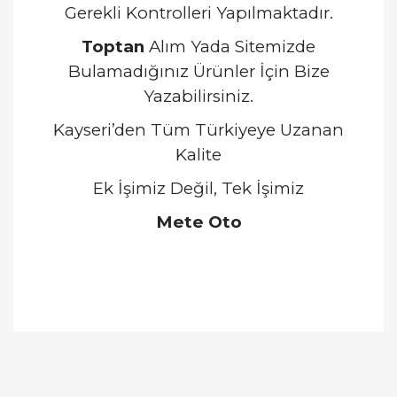
Gerekli Kontrolleri Yapılmaktadır.
Toptan
Alım Yada Sitemizde
Bulamadığınız Ürünler İçin Bize
Yazabilirsiniz.
Kayseri’den Tüm Türkiyeye Uzanan
Kalite
Ek İşimiz Değil, Tek İşimiz
Mete Oto
Bu ürünün fiyat bilgisi, resim, ürün açıklamalarında
ve diğer konularda yetersiz gördüğünüz noktaları
Bu ürüne ilk yorumu siz yapın!
öneri formunu kullanarak tarafımıza iletebilirsiniz.
Görüş ve önerileriniz için teşekkür ederiz.
Yorum Yaz