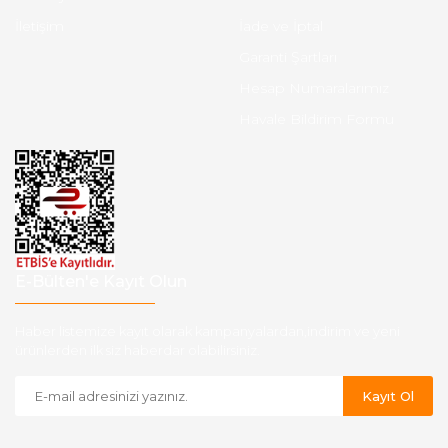
İletişim
İade ve İptal
Garanti Şartları
Hesap Numaralarımız
Havale Bildirim Formu
E-Bülten'e Kayıt Olun
Haber listemize kayıt olarak kampanyalardan,indirim ve yeni
ürünlerden ilk siz haberdar olabilirsiniz.
Kayıt Ol