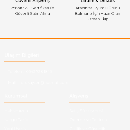
Güvenli Alışveriş
Yardım & Destek
256bit SSL Sertifikası ile
Aracınıza Uyumlu Ürünü
Güvenli Satın Alma
Bulmanız İçin Hazır Olan
Uzman Ekip
Ulaşım Bilgileri
Telefon :
0543 728 18 13
Mail :
fordkayseri@hotmail.com
Kurumsal
Alışveriş
Hakkımızda
Satış Sözleşmesi
Kargo Takibi
Ödeme ve Teslimat
Yeni Üyelik
Gizlilik ve Güvenlik