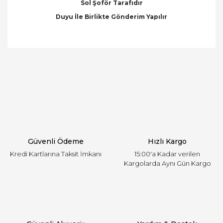
Sol Şoför Tarafıdır
Duyu İle Birlikte Gönderim Yapılır
Bu ürünün fiyat bilgisi, resim, ürün açıklamalarında
ve diğer konularda yetersiz gördüğünüz noktaları
Bu ürüne ilk yorumu siz yapın!
öneri formunu kullanarak tarafımıza iletebilirsiniz.
Görüş ve önerileriniz için teşekkür ederiz.
Yorum Yaz
Ürün resmi kalitesiz, bozuk veya görüntülenemiyor.
Ürün açıklamasında eksik bilgiler bulunuyor.
Ürün bilgilerinde hatalar bulunuyor.
Ürün fiyatı diğer sitelerden daha pahalı.
Güvenli Ödeme
Hızlı Kargo
Bu ürüne benzer farklı alternatifler olmalı.
Kredi Kartlarına Taksit İmkanı
15:00'a Kadar verilen
Kargolarda Aynı Gün Kargo
Gönder